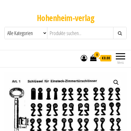
Hohenheim-verlag
0
€0.00
Menü