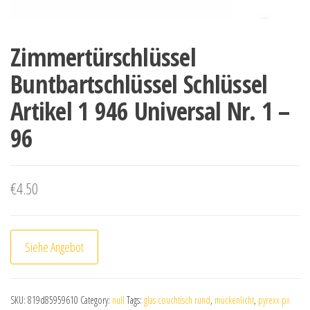
Zimmertürschlüssel
Buntbartschlüssel Schlüssel
Artikel 1 946 Universal Nr. 1 –
96
€
4.50
Siehe Angebot
SKU:
819d85959610
Category:
null
Tags:
glas couchtisch rund
,
mückenlicht
,
pyrexx px