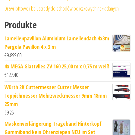
Drzwi loftowe i balustrady do schodów policzkowych nakładanych
Produkte
Lamellenpavillon Aluminium Lamellendach 4x3m
Pergola Pavillon 4 x 3 m
€
9,899.00
4x MEGA Glattvlies ZV 160 25,00 m x 0,75 m weiß
€
127.40
Würth 2K Cuttermesser Cutter Messer
Teppichmesser Mehrzweckmesser 9mm 18mm
25mm
€
9.25
Maskenverlängerung Trageband Hinterkopf
Gummiband kein Ohrenziepen NEU im Set