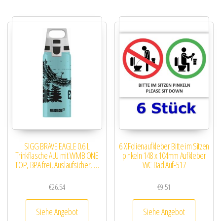
SIGG BRAVE EAGLE 0.6 L
6 X Folienaufkleber Bitte im Sitzen
Trinkflasche ALU mit WMB ONE
pinkeln 148 x 104mm Aufkleber
TOP, BPA frei, Auslaufsicher, …
WC Bad Auf-517
€
26.54
€
9.51
Siehe Angebot
Siehe Angebot