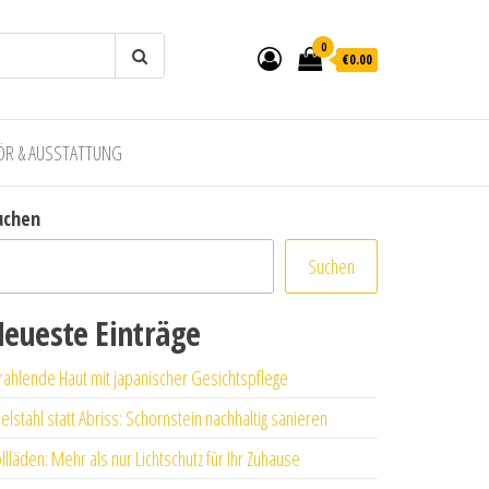
0
€0.00
ÖR & AUSSTATTUNG
uchen
Suchen
eueste Einträge
rahlende Haut mit japanischer Gesichtspflege
elstahl statt Abriss: Schornstein nachhaltig sanieren
llläden: Mehr als nur Lichtschutz für Ihr Zuhause