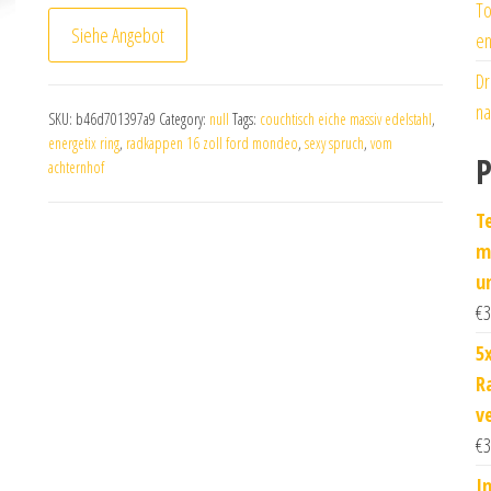
To
Siehe Angebot
en
Dr
na
SKU:
b46d701397a9
Category:
null
Tags:
couchtisch eiche massiv edelstahl
,
energetix ring
,
radkappen 16 zoll ford mondeo
,
sexy spruch
,
vom
P
achternhof
T
m
un
€
3
5
R
v
€
3
I