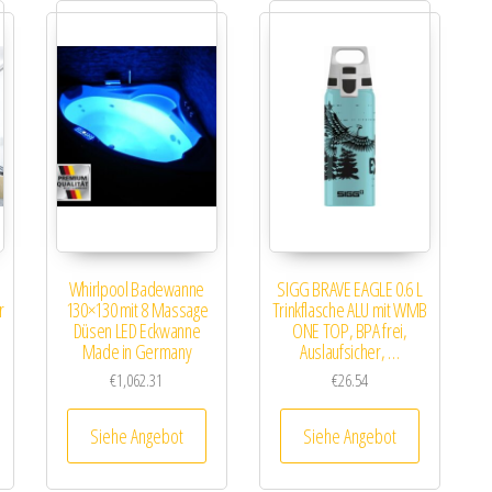
Whirlpool Badewanne
SIGG BRAVE EAGLE 0.6 L
r
130×130 mit 8 Massage
Trinkflasche ALU mit WMB
5
Düsen LED Eckwanne
ONE TOP, BPA frei,
Made in Germany
Auslaufsicher, …
€
1,062.31
€
26.54
Siehe Angebot
Siehe Angebot