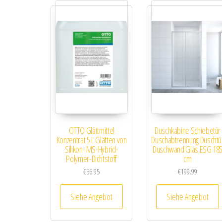
OTTO Glättmittel
Duschkabine Schiebetür
Konzentrat 5 L Glätten von
Duschabtrennung Duschtü
Silikon- MS-Hybrid-
Duschwand Glas ESG 18
Polymer-Dichtstoff
cm
€
56.95
€
199.99
Siehe Angebot
Siehe Angebot