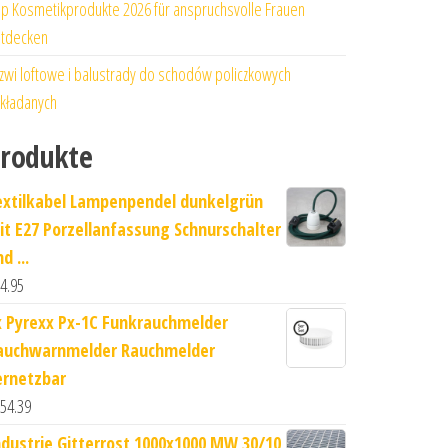
p Kosmetikprodukte 2026 für anspruchsvolle Frauen
tdecken
zwi loftowe i balustrady do schodów policzkowych
kładanych
rodukte
extilkabel Lampenpendel dunkelgrün
it E27 Porzellanfassung Schnurschalter
d ...
4.95
x Pyrexx Px-1C Funkrauchmelder
auchwarnmelder Rauchmelder
ernetzbar
54.39
ndustrie Gitterrost 1000x1000 MW 30/10