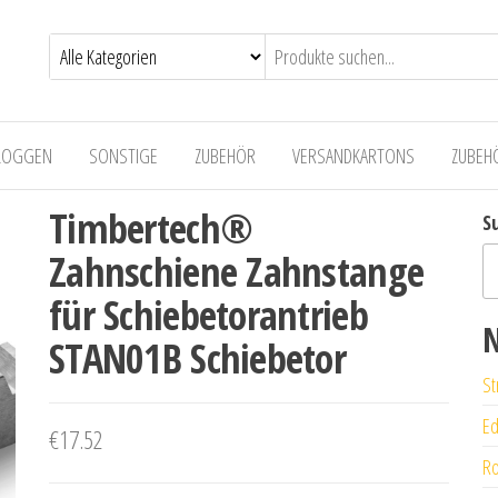
LOGGEN
SONSTIGE
ZUBEHÖR
VERSANDKARTONS
ZUBEH
Timbertech®
S
Zahnschiene Zahnstange
für Schiebetorantrieb
N
STAN01B Schiebetor
St
Ed
€
17.52
Ro