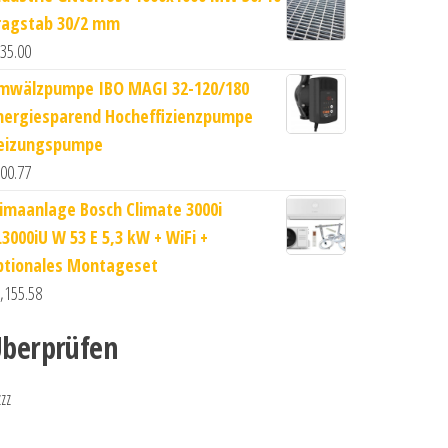
ragstab 30/2 mm
35.00
mwälzpumpe IBO MAGI 32-120/180
nergiesparend Hocheffizienzpumpe
eizungspumpe
00.77
limaanlage Bosch Climate 3000i
L3000iU W 53 E 5,3 kW + WiFi +
ptionales Montageset
,155.58
berprüfen
zzz