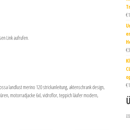
T
€
1
U
e
sen Link aufrufen.
H
€
3
K
C
o
€
1
rossa landlust merino 120 strickanleitung, aktenschrank design,
üren, motorradjacke 6xl, vidroflor, teppich läufer modern,
Ü
zz