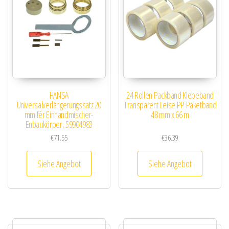
HANSA
24 Rollen Packband Klebeband
Universalverlängerungssatz 20
Transparent Leise PP Paketband
mm fér Einhandmischer-
48 mm x 66 m
Enbaukörper, 59904983
€
71.55
€
36.39
Siehe Angebot
Siehe Angebot