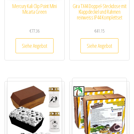
Mercury Kali Clip Point Mini
Gira TX44 Doppel-Steckdose mit
Micarta Green
Klappdeckel und Rahmen
reinweiss IP44 Komplettset
€
77.36
€
41.15
Siehe Angebot
Siehe Angebot