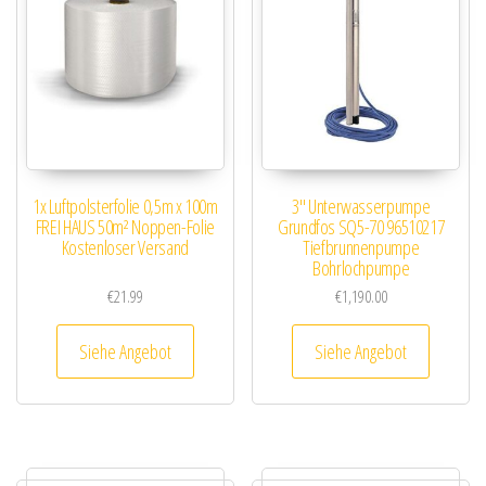
1x Luftpolsterfolie 0,5m x 100m
3″ Unterwasserpumpe
FREI HAUS 50m² Noppen-Folie
Grundfos SQ5-70 96510217
Kostenloser Versand
Tiefbrunnenpumpe
Bohrlochpumpe
€
21.99
€
1,190.00
Siehe Angebot
Siehe Angebot