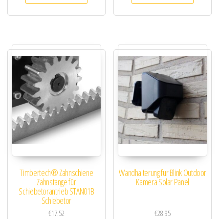
Timbertech® Zahnschiene
Wandhalterung für Blink Outdoor
Zahnstange für
Kamera Solar Panel
Schiebetorantrieb STAN01B
Schiebetor
€
17.52
€
28.95