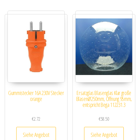
Gummistecker 16A 230V Stecker
Ersatzglas Blasenglas Klar große
orange
BlasenØ250mm, Öffnung 95mm,
entspricht Bega 112231.3
€
2.72
€
58.50
Siehe Angebot
Siehe Angebot