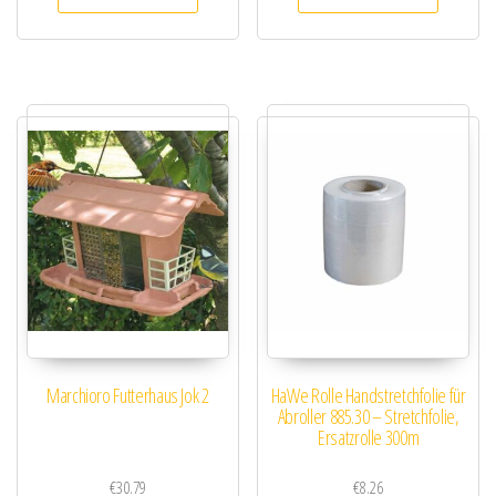
Marchioro Futterhaus Jok 2
HaWe Rolle Handstretchfolie für
Abroller 885.30 – Stretchfolie,
Ersatzrolle 300m
€
30.79
€
8.26