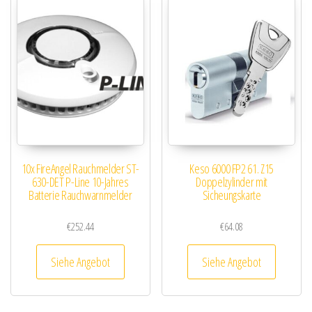
10x FireAngel Rauchmelder ST-
Keso 6000 FP2 61. Z15
630-DET P-Line 10-Jahres
Doppelzylinder mit
Batterie Rauchwarnmelder
Sicheungskarte
€
252.44
€
64.08
Siehe Angebot
Siehe Angebot