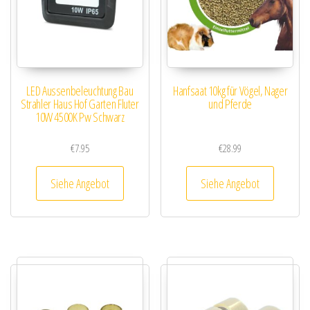
LED Aussenbeleuchtung Bau
Hanfsaat 10kg für Vögel, Nager
Strahler Haus Hof Garten Fluter
und Pferde
10W 4500K Pw Schwarz
€
7.95
€
28.99
Siehe Angebot
Siehe Angebot