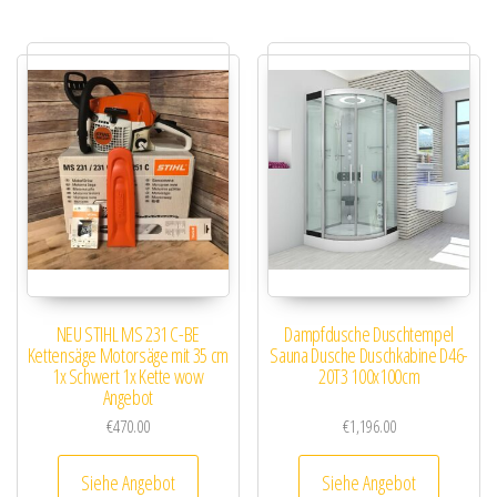
NEU STIHL MS 231 C-BE
Dampfdusche Duschtempel
Kettensäge Motorsäge mit 35 cm
Sauna Dusche Duschkabine D46-
1x Schwert 1x Kette wow
20T3 100x100cm
Angebot
€
470.00
€
1,196.00
Siehe Angebot
Siehe Angebot