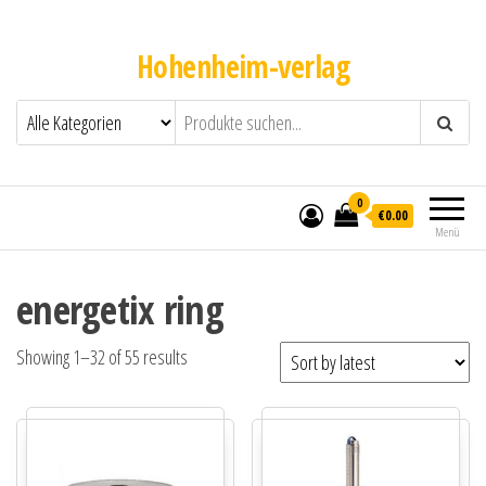
Hohenheim-verlag
0
€0.00
Menü
energetix ring
Showing 1–32 of 55 results