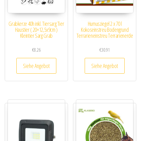
Grabkerze 40h inkl. Tiersarg Tier
Humusziegel 2 x 70 l
Haustier ( 20×12,5x9cm )
Kokoseinstreu Bodengrund
Kleintier Sarg Grab
Terrarieneinstreu Terrarienerde
€
8.26
€
30.91
Siehe Angebot
Siehe Angebot