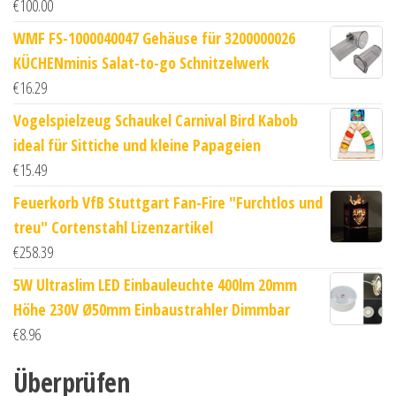
€
100.00
WMF FS-1000040047 Gehäuse für 3200000026
KÜCHENminis Salat-to-go Schnitzelwerk
€
16.29
Vogelspielzeug Schaukel Carnival Bird Kabob
ideal für Sittiche und kleine Papageien
€
15.49
Feuerkorb VfB Stuttgart Fan-Fire "Furchtlos und
treu" Cortenstahl Lizenzartikel
€
258.39
5W Ultraslim LED Einbauleuchte 400lm 20mm
Höhe 230V Ø50mm Einbaustrahler Dimmbar
€
8.96
Überprüfen