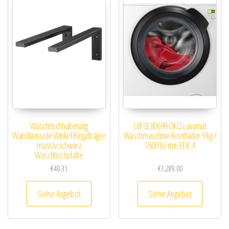
Waschtischhalterung
L8FSE80699 ÖKO Lavamat
Wandkonsole Winkel Regalträger
Waschmaschine Frontlader 9 kg /
massiv schwarz
1600 U/ min EEK: A
Waschtischplatte
€
40.31
€
1,289.00
Siehe Angebot
Siehe Angebot