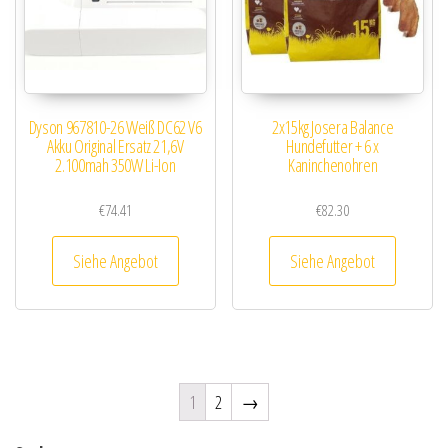
Dyson 967810-26 Weiß DC62 V6
2x15kg Josera Balance
Akku Original Ersatz 21,6V
Hundefutter + 6 x
2.100mah 350W Li-Ion
Kaninchenohren
€
74.41
€
82.30
Siehe Angebot
Siehe Angebot
1
2
→