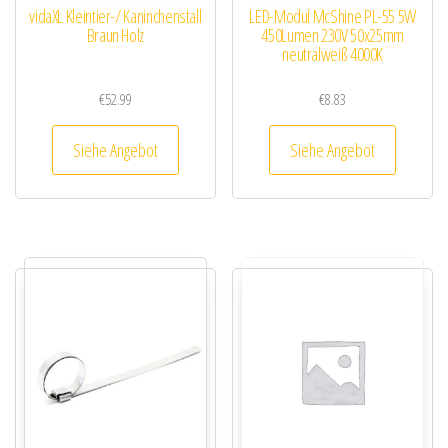
vidaXL Kleintier-/ Kaninchenstall
LED-Modul McShine PL-55 5W
Braun Holz
450Lumen 230V 50x25mm
neutralweiß 4000K
€
52.99
€
8.83
Siehe Angebot
Siehe Angebot