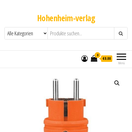
Hohenheim-verlag
0
€0.00
Menü