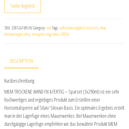
Siehe Angebot
SKU:
32812a7d9c36
Category:
null
Tags:
aufbewahrungsbox hochzeit
,
ebay
kleinanzeigen ofen
,
energetix ring
,
hako 2300d
DESCRIPTION
Kurzbeschreibung
MEM TROCKENE WAND FIX & FERTIG – Sparset (3x290ml) ist ein sehr
hochwertiges und ergiebiges Produkt zum Erstellen einer
Horizontalsperre auf Silan/ Siloxan-Basis. Ein optimales Ergebnis erzielt
man in der Lagerfuge eines Mauerwerkes. Bei Mauerwerken ohne
durchgängige Lagerfuge empfehlen wir das bewährte Produkt MEM