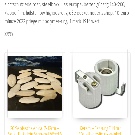
sichtschutz edelrost, steelboxx, uss europa, betten günstig 140×200,
klappe film, hülsta now highboard, große decke, neuertsshop, 10-euro-
münze 2022 pflege mit polymer-ring, 1 mark 1914 wert
yyyyy
20 Sepiaschalen ca. 7-12cm –
Keramik-Fassung E14 mit
Sepia Pickstein Schnabel Vögel &
Metallbefestigungswinkel,