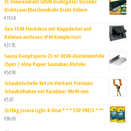
XL Volierendraht GRÜN Drahtgitter Verzinkt
Drahtzaun Maschendraht Draht Voliere
€
19.54
Gira TX44 Steckdose mit Klappdeckel und
Rahmen anthrazit IP44 Komplettset
€
31.95
Sauna Dampfsperre 25 m² REIN-Aluminiumfolie
25µm | ohne Papier Saunabau Alufolie
€
54.90
Schaukelschelle 9x9 cm Vierkant Premium
Schaukelhaken mit Karabiner 90x90 mm
€
5.87
2x15kg Josera Light & Vital * * * TOP PREIS * **
€
86.69