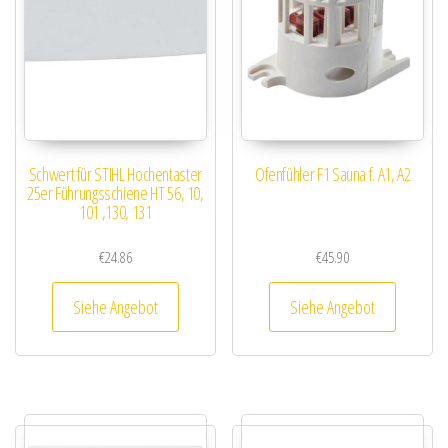
Schwert für STIHL Hochentaster
Ofenfühler F1 Sauna f. A1, A2
25er Führungsschiene HT 56, 10,
101 ,130, 131
€
24.86
€
45.90
Siehe Angebot
Siehe Angebot