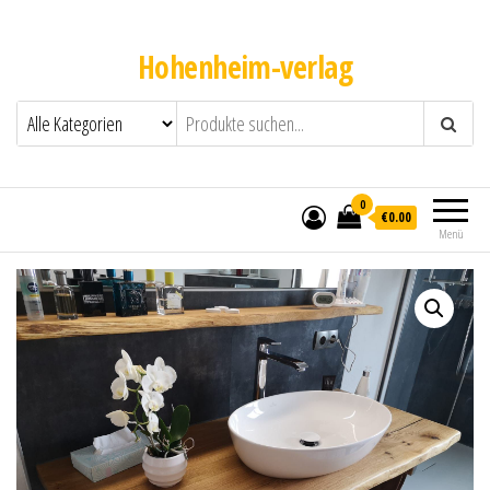
Hohenheim-verlag
0
€0.00
Menü