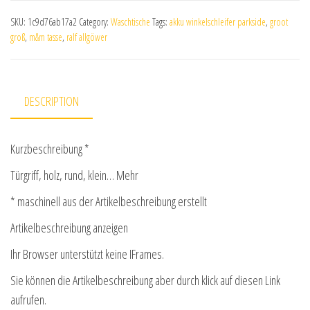
SKU:
1c9d76ab17a2
Category:
Waschtische
Tags:
akku winkelschleifer parkside
,
groot
groß
,
m&m tasse
,
ralf allgöwer
DESCRIPTION
Kurzbeschreibung *
Türgriff, holz, rund, klein… Mehr
* maschinell aus der Artikelbeschreibung erstellt
Artikelbeschreibung anzeigen
Ihr Browser unterstützt keine IFrames.
Sie können die Artikelbeschreibung aber durch klick auf diesen Link
aufrufen.