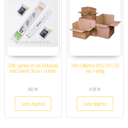
STIHL Garnitur im Set, Rollomatic
100 x Faltkarton 430 x 310 x 250
mini Schwert 30 cm + 2 x Kette
mm 1-wellig
€
82.99
€
128.59
Siehe Angebot
Siehe Angebot