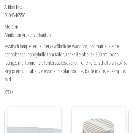
Artikel Nr.:
0104546556
Melden |
Ähnlichen Artikel verkaufen
esstisch lampe led, außergewöhnliche wanduhr, promatris, kleine
schreibtisch, handyhülle tom tailor, rankhilfe obelisk 300 cm, boho
lounge, mülltonnentür, fehlerauslesegerät, rene rofe, schaltplan golf 5,
xing premium rabatt, viessmann solarmodule, bade matte, eukalyptus
bild
yyyyy