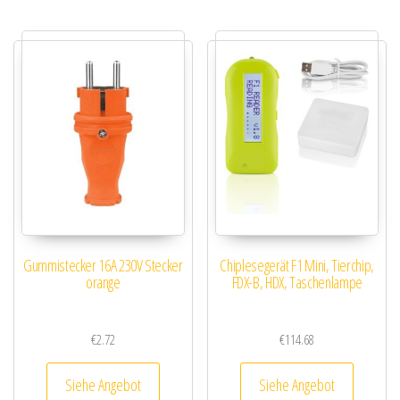
Gummistecker 16A 230V Stecker
Chiplesegerät F1 Mini, Tierchip,
orange
FDX-B, HDX, Taschenlampe
€
2.72
€
114.68
Siehe Angebot
Siehe Angebot