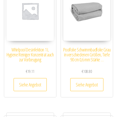
Whirlpool Desinfektion 1 L
Poolfolie Schwimmbadfolie Grau
Hygiene Reiniger Konzentrat auch
in verschiedenen Größen, Tiefe
zur Vorbeugung
90 cm 0,6 mm Stärke …
€
19.11
€
108.80
Siehe Angebot
Siehe Angebot