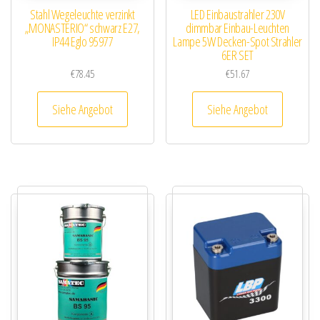
Stahl Wegeleuchte verzinkt
LED Einbaustrahler 230V
„MONASTERIO“ schwarz E27,
dimmbar Einbau-Leuchten
IP44 Eglo 95977
Lampe 5W Decken-Spot Strahler
6ER SET
€
78.45
€
51.67
Siehe Angebot
Siehe Angebot