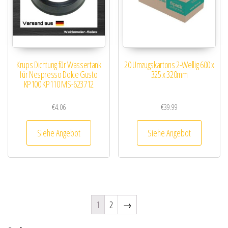
Krups Dichtung für Wassertank
20 Umzugskartons 2-Wellig 600 x
für Nespresso Dolce Gusto
325 x 320mm
KP100 KP110 MS-623712
€
4.06
€
39.99
Siehe Angebot
Siehe Angebot
1
2
→