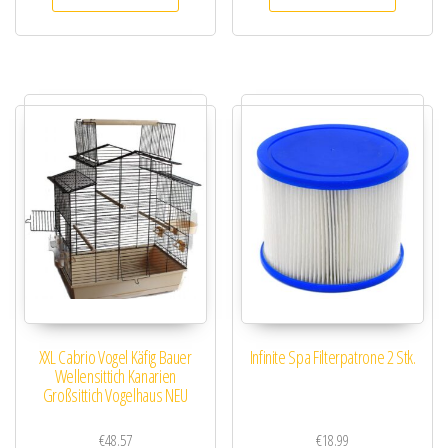
XXL Cabrio Vogel Käfig Bauer
Infinite Spa Filterpatrone 2 Stk.
Wellensittich Kanarien
Großsittich Vogelhaus NEU
€
48.57
€
18.99