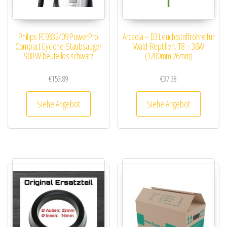
Philips FC9332/09 PowerPro
Arcadia – D3 Leuchtstoffröhre für
Compact Cyclone-Staubsauger
Wald-Reptilien, T8 – 36W
900 W beutellos schwarz
(1200mm 26mm)
€
153.89
€
37.38
Siehe Angebot
Siehe Angebot