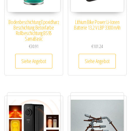
Bodenbeschichtung Epoxidharz
Lithium Bike Power Li-Ionen
Beschichtung Betonfarbe
Batterie 13,2 V LBP 3300 mAh
Rollbeschichtung BS95
SamaBasic
€
30.91
€
101.24
Siehe Angebot
Siehe Angebot