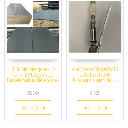
10 St. Fahrplatten je max. 10
Aubi Siegenia Ecklager EW001
Tonnen LDPE Baggerplatte
und Eckband EB005
Baustelle Neubau Wiese Schnee
Reparaturecklager Schanier
€
830.00
€
10.28
Siehe Angebot
Siehe Angebot