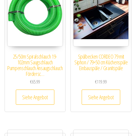
25/50m Spiralschlauch 19-
Spülbecken CORDEO 79 mit
102mm Saugschlauch
Siphon / 79×50 cm Küchenspüle
Pumpenschlauch Ansaugschlauch
Einbauspüle / Granitspüle
Fördersc…
€
65.99
€
119.99
Siehe Angebot
Siehe Angebot