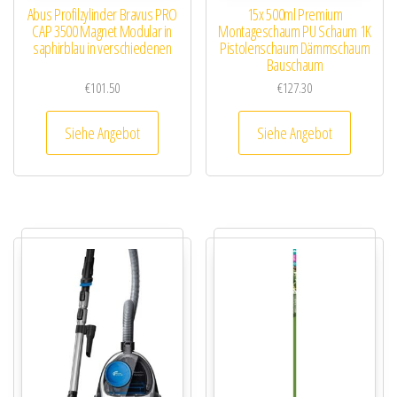
Abus Profilzylinder Bravus PRO
15x 500ml Premium
CAP 3500 Magnet Modular in
Montageschaum PU Schaum 1K
saphirblau in verschiedenen
Pistolenschaum Dämmschaum
Bauschaum
€
101.50
€
127.30
Siehe Angebot
Siehe Angebot