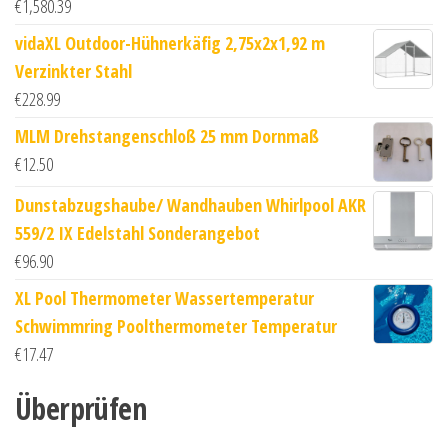
€
1,580.39
vidaXL Outdoor-Hühnerkäfig 2,75x2x1,92 m
Verzinkter Stahl
€
228.99
MLM Drehstangenschloß 25 mm Dornmaß
€
12.50
Dunstabzugshaube/ Wandhauben Whirlpool AKR
559/2 IX Edelstahl Sonderangebot
€
96.90
XL Pool Thermometer Wassertemperatur
Schwimmring Poolthermometer Temperatur
€
17.47
Überprüfen