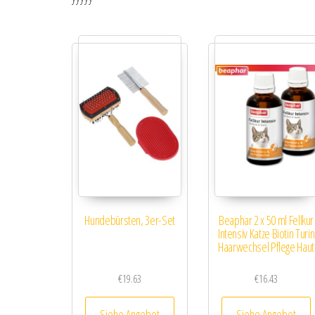
Hundebürsten, 3er-Set
Beaphar 2 x 50 ml Fellkur
Intensiv Katze Biotin Turin
Haarwechsel Pflege Haut
€
19.63
€
16.43
Siehe Angebot
Siehe Angebot