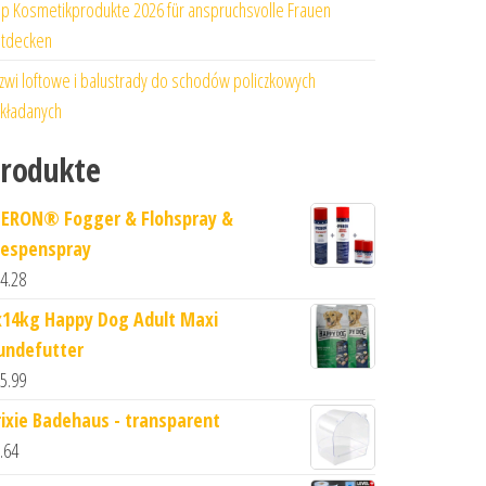
p Kosmetikprodukte 2026 für anspruchsvolle Frauen
tdecken
zwi loftowe i balustrady do schodów policzkowych
kładanych
rodukte
PERON® Fogger & Flohspray &
espenspray
4.28
x14kg Happy Dog Adult Maxi
undefutter
5.99
rixie Badehaus - transparent
.64