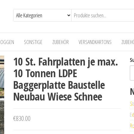
LOGGEN
SONSTIGE
ZUBEHÖR
VERSANDKARTONS
ZUBEH
10 St. Fahrplatten je max.
S
10 Tonnen LDPE
Baggerplatte Baustelle
N
Neubau Wiese Schnee
St
Ed
€
830.00
Ro