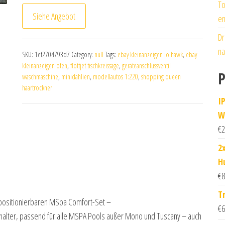
To
Siehe Angebot
en
Dr
na
SKU:
1ef2704793d7
Category:
null
Tags:
ebay kleinanzeigen io hawk
,
ebay
kleinanzeigen ofen
,
flottjet tischkreissäge
,
geräteanschlussventil
P
waschmaschine
,
minidahlien
,
modellautos 1:220
,
shopping queen
haartrockner
I
W
€
2
2
H
€
8
T
i positionierbaren MSpa Comfort-Set –
€
6
halter, passend für alle MSPA Pools außer Mono und Tuscany – auch