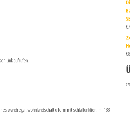
D
B
S
€
7
2
H
€
8
sen Link aufrufen.
Ü
zz
nes wandregal, wohnlandschaft u form mit schlaffunktion, mf 188