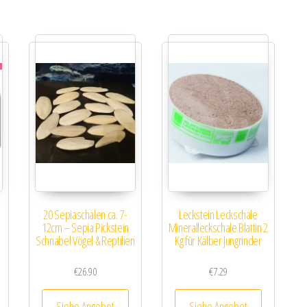
20 Sepiaschalen ca. 7-
Leckstein Leckschale
12cm – Sepia Pickstein
Mineralleckschale Blattin 2
Schnabel Vögel & Reptilien
Kg für Kälber Jungrinder
€
26.90
€
7.29
Siehe Angebot
Siehe Angebot