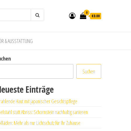
0
€0.00
ÖR & AUSSTATTUNG
uchen
Suchen
eueste Einträge
rahlende Haut mit japanischer Gesichtspflege
elstahl statt Abriss: Schornstein nachhaltig sanieren
llläden: Mehr als nur Lichtschutz für Ihr Zuhause