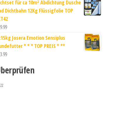
ichtset für ca 10m² Abdichtung Dusche
ad Dichtbahn 12Kg Flüssigfolie TOP
ET42
9.99
x15kg Josera Emotion Sensiplus
undefutter * * * TOP PREIS * **
3.99
berprüfen
zzz