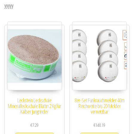
yyyyy
Leckstein Leckschale
8er-Set Funkrauchmelder 40m
Mineralleckschale Blattin 2 Kg für
Reichweite bis 20 Melder
Kälber Jungrinder
vernetzbar
€
7.29
€
140.19