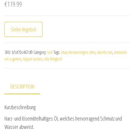
€
119.99
Siehe Angebot
SKU:
b5d70c467cf0
Category:
null
Tags:
ebay kleinanzeigen ofen
,
labello set
,
nintendo
wii u games
,
nippel sucker
,
ulla klingbeil
DESCRIPTION
Kurzbeschreibung
Harz- und lösemittelhaltiges Öl, welches hervorragend Schmutz und
Wasser abweist.