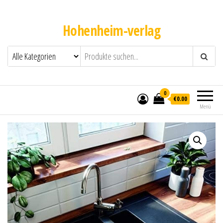
Hohenheim-verlag
0
€0.00
Menü