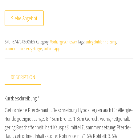
Siehe Angebot
SKU:
6747943d05b5
Category:
Vorhängeschlösser
Tags:
anlegefühler heizung
,
baumschmuck erzgebirge
,
billard app
DESCRIPTION
Kurzbeschreibung *
Geflochtene Pferdehaut….Beschreibung Hypoallergen auch für Allergie-
Hunde geeignet Länge: 8-15cm Breite: 1-3cm Geruch: wenig Fettgehalt:
gering Beschaffenheit: hart Kauspaß: mittel Zusammensetzung: Pferde-
Haut, getrocknet Inhaltsstoffe: Rohprotein: 71.6% Rohfett: 3,6%