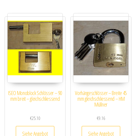
ISEO Monoblock Schlösser – 90
Vorhängeschlösser – Breite 45
mm breit – gleichschliessend
mm gleichschliessend – HM
Müllner
€
25.10
€
9.16
Siehe Angebot
Siehe Angebot