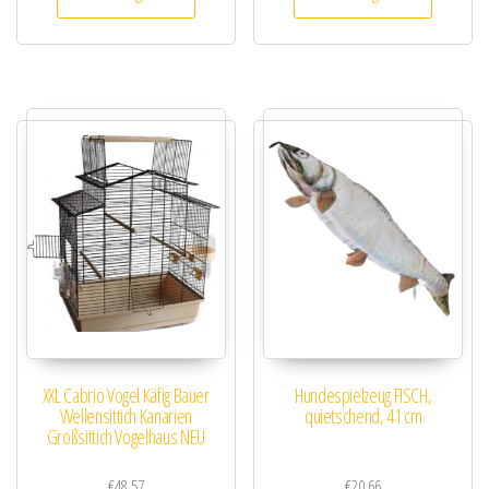
XXL Cabrio Vogel Käfig Bauer
Hundespielzeug FISCH,
Wellensittich Kanarien
quietschend, 41 cm
Großsittich Vogelhaus NEU
€
48.57
€
20.66