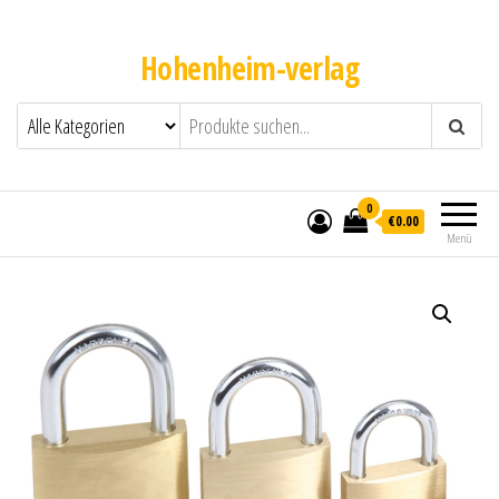
Hohenheim-verlag
0
€0.00
Menü