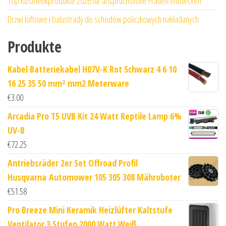
Top Kosmetikprodukte 2026 für anspruchsvolle Frauen entdecken
Drzwi loftowe i balustrady do schodów policzkowych nakładanych
Produkte
Kabel Batteriekabel H07V-K Rot Schwarz 4 6 10
16 25 35 50 mm² mm2 Meterware
€
3.00
Arcadia Pro T5 UVB Kit 24 Watt Reptile Lamp 6%
UV-B
€
72.25
Antriebsräder 2er Set Offroad Profil
Husqvarna Automower 105 305 308 Mähroboter
€
51.58
Pro Breeze Mini Keramik Heizlüfter Kaltstufe
Ventilator 3 Stufen 2000 Watt Weiß