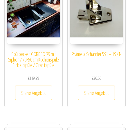
Spülbecken CORDEO 79 mit
Prämeta Scharnier 591 – 19 / N
Siphon / 79×50 cm Küchenspüle
Einbauspüle / Granitspüle
€
119.99
€
36.50
Siehe Angebot
Siehe Angebot