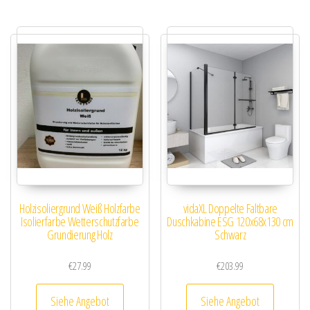
Holzisoliergrund Weiß Holzfarbe
vidaXL Doppelte Faltbare
Isolierfarbe Wetterschutzfarbe
Duschkabine ESG 120x68x130 cm
Grundierung Holz
Schwarz
€
27.99
€
203.99
Siehe Angebot
Siehe Angebot