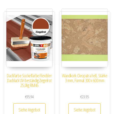
Dachfarbe Sockelfarbe Flexibler
Wandkork Cleopatra hell, Stärke
Dachlack UV-beständig Ziegelrot
3 mm, Format 300 x 600 mm
25,0kg RM46
€
95.94
€
23.95
Siehe Angebot
Siehe Angebot