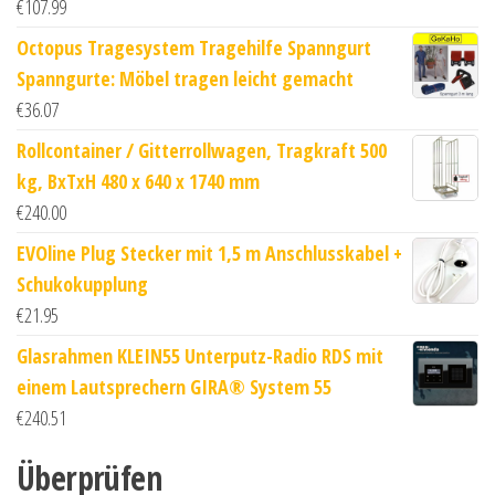
€
107.99
Octopus Tragesystem Tragehilfe Spanngurt
Spanngurte: Möbel tragen leicht gemacht
€
36.07
Rollcontainer / Gitterrollwagen, Tragkraft 500
kg, BxTxH 480 x 640 x 1740 mm
€
240.00
EVOline Plug Stecker mit 1,5 m Anschlusskabel +
Schukokupplung
€
21.95
Glasrahmen KLEIN55 Unterputz-Radio RDS mit
einem Lautsprechern GIRA® System 55
€
240.51
Überprüfen