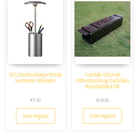
LED Schreibtischlampe Pott Alu
Fuchsfalle 150cm mit
leuchtender Stiftehalter
Trittbrettauslösung I Dachsfalle I
Waschbärfalle #18#
€
71.07
€
219.90
Siehe Angebot
Siehe Angebot