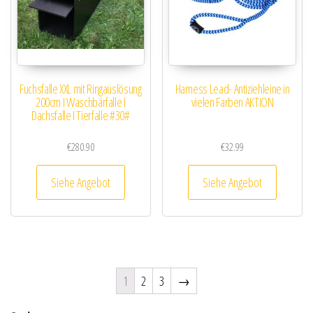
Fuchsfalle XXL mit Ringauslösung
Harness Lead- Antiziehleine in
200cm I Waschbärfalle I
vielen Farben AKTION
Dachsfalle I Tierfalle #30#
€
280.90
€
32.99
Siehe Angebot
Siehe Angebot
1
2
3
→