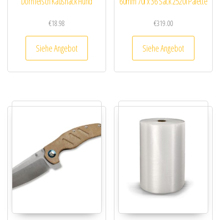
Dörrfleisch Kausnack Hund
60mm 70l x 36 Sack 2520l Palette
€
18.98
€
319.00
Siehe Angebot
Siehe Angebot