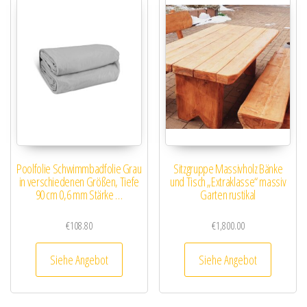
Poolfolie Schwimmbadfolie Grau
Sitzgruppe Massivholz Bänke
in verschiedenen Größen, Tiefe
und Tisch „Extraklasse“ massiv
90 cm 0,6 mm Stärke …
Garten rustikal
€
108.80
€
1,800.00
Siehe Angebot
Siehe Angebot