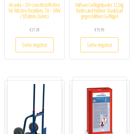
Arcadia – D3+ Leuchtstoffröhre
Hüfisan Geflügelpuder 12,5kg
für Wüsten-Reptilien, T8 – 38W
Badesand Hühner Staubbad
(1050mm 26mm)
gegen Milben Geflügel
€
37.38
€
19.99
Siehe Angebot
Siehe Angebot