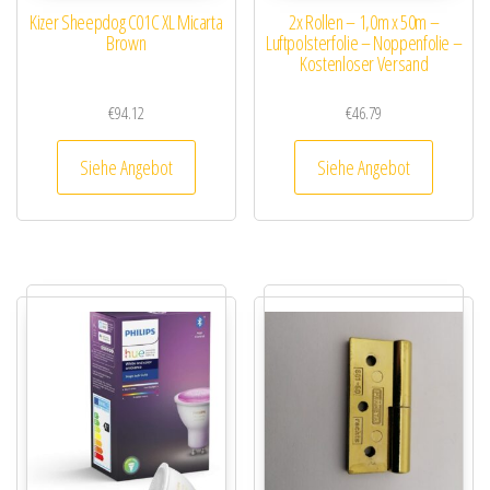
Kizer Sheepdog C01C XL Micarta
2x Rollen – 1,0m x 50m –
Brown
Luftpolsterfolie – Noppenfolie –
Kostenloser Versand
€
94.12
€
46.79
Siehe Angebot
Siehe Angebot