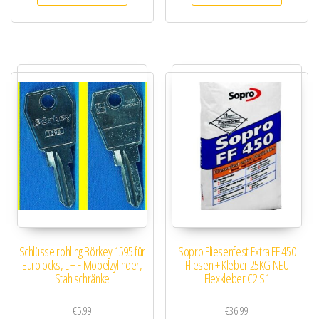
Schlüsselrohling Börkey 1595 für
Sopro Fliesenfest Extra FF 450
Eurolocks, L + F Möbelzylinder,
Fliesen + Kleber 25KG NEU
Stahlschränke
Flexkleber C2 S1
€
5.99
€
36.99