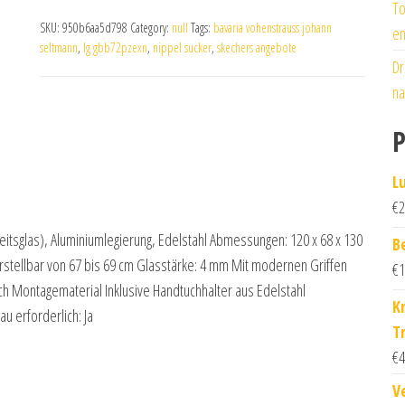
To
SKU:
950b6aa5d798
Category:
null
Tags:
bavaria vohenstrauss johann
en
seltmann
,
lg gbb72pzexn
,
nippel sucker
,
skechers angebote
Dr
na
P
L
€
2
itsglas), Aluminiumlegierung, Edelstahl Abmessungen: 120 x 68 x 130
B
verstellbar von 67 bis 69 cm Glasstärke: 4 mm Mit modernen Griffen
€
1
ich Montagematerial Inklusive Handtuchhalter aus Edelstahl
K
 erforderlich: Ja
T
€
4
V