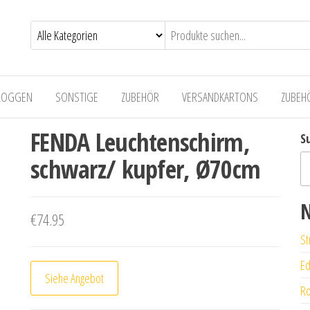
LOGGEN
SONSTIGE
ZUBEHÖR
VERSANDKARTONS
ZUBEH
FENDA Leuchtenschirm,
S
schwarz/ kupfer, Ø70cm
N
€
74.95
St
Ed
Siehe Angebot
Ro