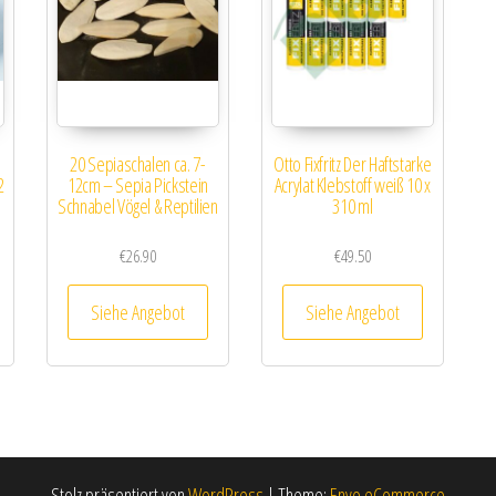
20 Sepiaschalen ca. 7-
Otto Fixfritz Der Haftstarke
2
12cm – Sepia Pickstein
Acrylat Klebstoff weiß 10 x
Schnabel Vögel & Reptilien
310 ml
€
26.90
€
49.50
Siehe Angebot
Siehe Angebot
Stolz präsentiert von
WordPress
|
Theme:
Envo eCommerce