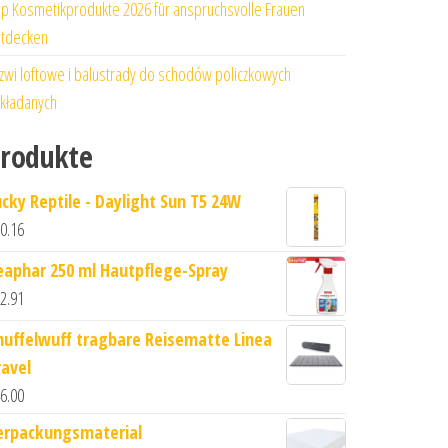
p Kosmetikprodukte 2026 für anspruchsvolle Frauen
tdecken
zwi loftowe i balustrady do schodów policzkowych
kładanych
rodukte
ucky Reptile - Daylight Sun T5 24W
0.16
eaphar 250 ml Hautpflege-Spray
2.91
nuffelwuff tragbare Reisematte Linea
ravel
6.00
erpackungsmaterial