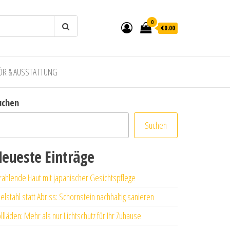
0
€0.00
ÖR & AUSSTATTUNG
uchen
Suchen
eueste Einträge
rahlende Haut mit japanischer Gesichtspflege
elstahl statt Abriss: Schornstein nachhaltig sanieren
llläden: Mehr als nur Lichtschutz für Ihr Zuhause