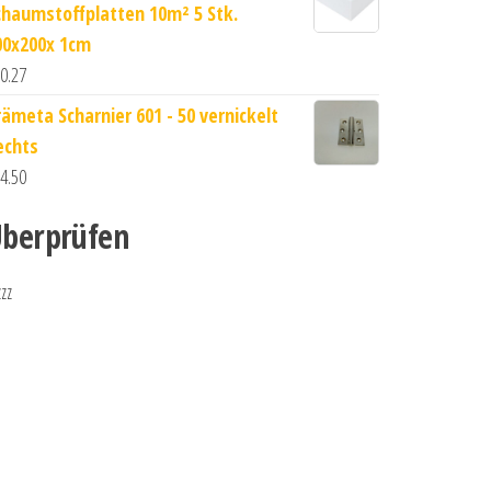
chaumstoffplatten 10m² 5 Stk.
00x200x 1cm
0.27
rämeta Scharnier 601 - 50 vernickelt
echts
4.50
berprüfen
zzz