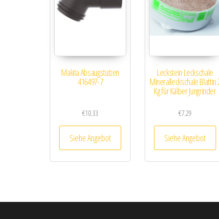
Makita Absaugstutzen
Leckstein Leckschale
416497-7
Mineralleckschale Blattin 
Kg für Kälber Jungrinder
€
10.33
€
7.29
Siehe Angebot
Siehe Angebot