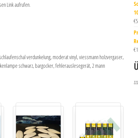
S
sen Link aufrufen.
1
€
5
P
R
€
1
, schlaufenschal verdunkelung, moderat vinyl, viessmann holzvergaser,
Ü
eckenlampe schwarz, bargocker, fehlerauslesegerät, 2 mann
zz