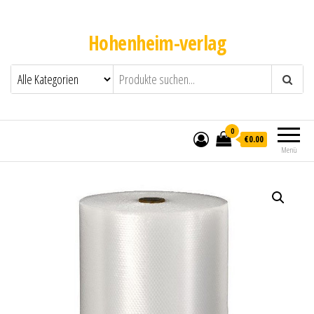
Hohenheim-verlag
0
€0.00
Menü