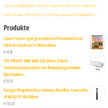
Top Kosmetikprodukte 2026 für anspruchsvolle Frauen entdecken
Drzwi loftowe i balustrady do schodów policzkowych nakładanych
Produkte
Claus Futter Igel getreidefrei Premiumfutter
Fleisch Insekten Ei Mineralien
€
14.95
TRI-PROOF 30W 40W LED 60cm 120cm
Feuchtraumleuchten mit Bewegungsmelder
Neutralwei...
€
39.16
Design Wegeleuchte schwarz Nordlux Concordia
IP44 GU10 15x100cm
€
110.26