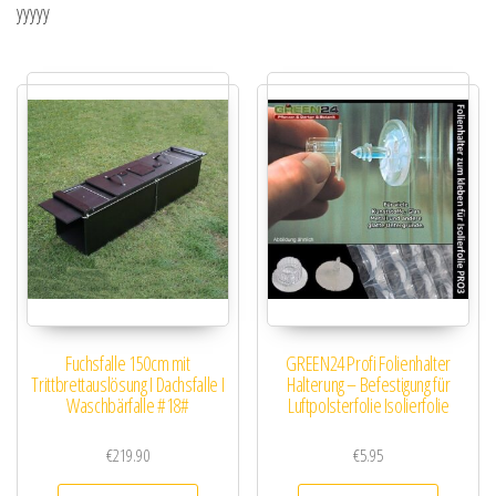
yyyyy
Fuchsfalle 150cm mit
GREEN24 Profi Folienhalter
Trittbrettauslösung I Dachsfalle I
Halterung – Befestigung für
Waschbärfalle #18#
Luftpolsterfolie Isolierfolie
€
219.90
€
5.95