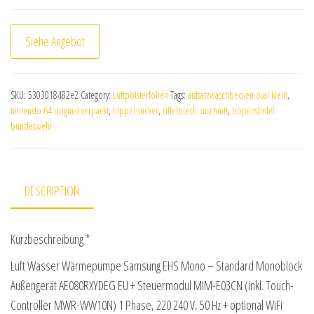
Siehe Angebot
SKU:
5303018482e2
Category:
Luftpolsterfolien
Tags:
aufsatzwaschbecken oval klein
,
nintendo 64 original verpackt
,
nippel sucker
,
riffelblech zuschnitt
,
tropenstiefel
bundeswehr
DESCRIPTION
Kurzbeschreibung *
Luft Wasser Wärmepumpe Samsung EHS Mono – Standard Monoblock
Außengerät AE080RXYDEG EU + Steuermodul MIM-E03CN (inkl. Touch-
Controller MWR-WW10N) 1 Phase, 220 240 V, 50 Hz + optional WiFi