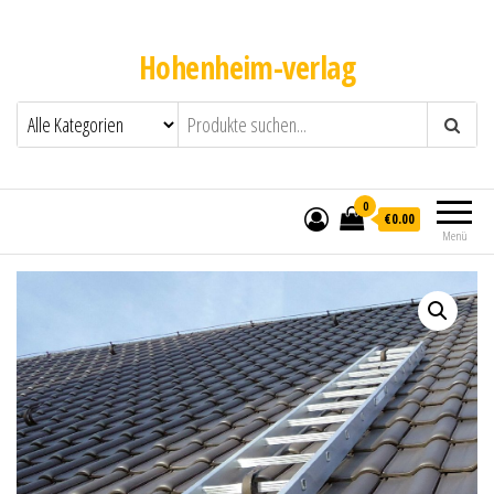
Hohenheim-verlag
0
€0.00
Menü