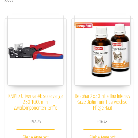
KNIPEX Universal-Abisolierzange
Beaphar 2 x 50 ml Fellkur Intensiv
2.50-10.00 mm.
Katze Biotin Turin Haarwechsel
Zweikomponenten-Griffe
Pflege Haut
€
92.75
€
16.43
Siehe Angebot
Siehe Angebot