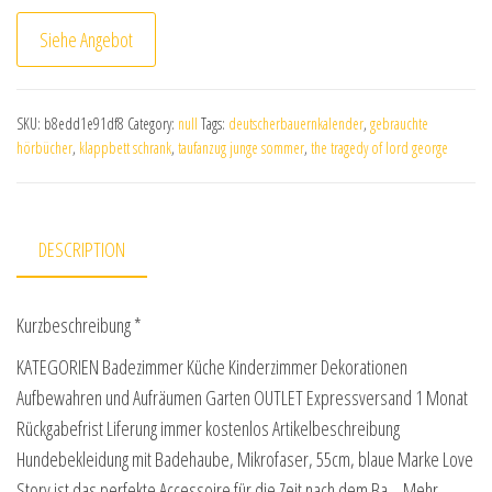
Siehe Angebot
SKU:
b8edd1e91df8
Category:
null
Tags:
deutscherbauernkalender
,
gebrauchte
hörbücher
,
klappbett schrank
,
taufanzug junge sommer
,
the tragedy of lord george
DESCRIPTION
Kurzbeschreibung *
KATEGORIEN Badezimmer Küche Kinderzimmer Dekorationen
Aufbewahren und Aufräumen Garten OUTLET Expressversand 1 Monat
Rückgabefrist Liferung immer kostenlos Artikelbeschreibung
Hundebekleidung mit Badehaube, Mikrofaser, 55cm, blaue Marke Love
Story ist das perfekte Accessoire für die Zeit nach dem Ba… Mehr