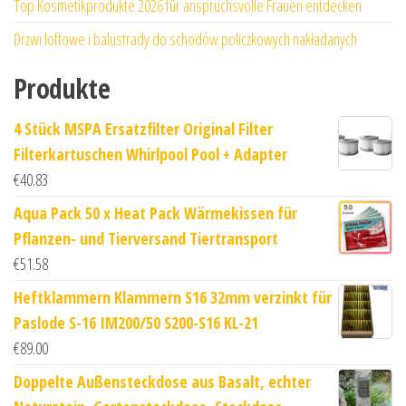
Top Kosmetikprodukte 2026 für anspruchsvolle Frauen entdecken
Drzwi loftowe i balustrady do schodów policzkowych nakładanych
Produkte
4 Stück MSPA Ersatzfilter Original Filter
Filterkartuschen Whirlpool Pool + Adapter
€
40.83
Aqua Pack 50 x Heat Pack Wärmekissen für
Pflanzen- und Tierversand Tiertransport
€
51.58
Heftklammern Klammern S16 32mm verzinkt für
Paslode S-16 IM200/50 S200-S16 KL-21
€
89.00
Doppelte Außensteckdose aus Basalt, echter