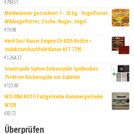
€
784.51
Mehlwürmer getrocknet 1 - 20 kg - Vogelfutter,
Wildvogelfutter, Fische, Nager, Vögel
€
19.98
Herd Set/ Kaiser Empire Eh 6355 RotEm +
Induktionskochfeld Kaiser KCT 7795
€
1,364.37
Granitspüle Siphon Einbauspüle Spülbecken
75×44 cm Küchenspüle mit Zubehör
€
123.00
WICONA ROTO Falzgetriebe Kammergetriebe
W12B
€
83.72
Überprüfen