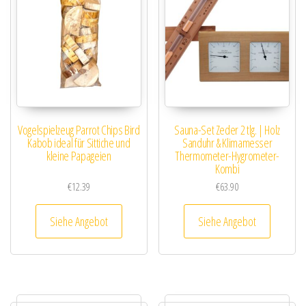
Vogelspielzeug Parrot Chips Bird
Sauna-Set Zeder 2 tlg. | Holz
Kabob ideal für Sittiche und
Sanduhr & Klimamesser
kleine Papageien
Thermometer-Hygrometer-
Kombi
€
12.39
€
63.90
Siehe Angebot
Siehe Angebot