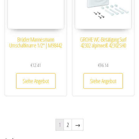
Brüder Mannesmann
GROHE WC-Betätigung Surf
Umschaltknarre 1/2″ | M98442
42302 alpinweiß 42302SH0
€
12.41
€
96.14
Siehe Angebot
Siehe Angebot
1
2
→