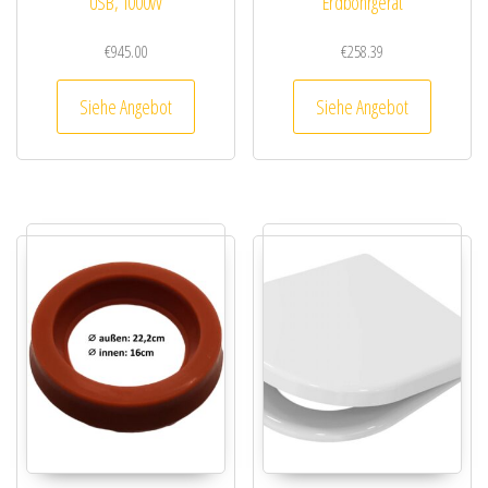
USB, 1000W
Erdbohrgerät
€
945.00
€
258.39
Siehe Angebot
Siehe Angebot