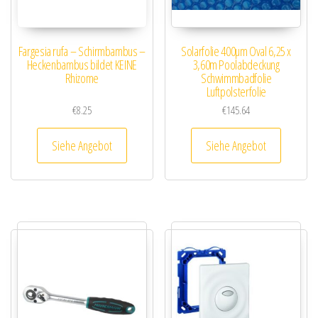
Fargesia rufa – Schirmbambus –
Solarfolie 400µm Oval 6,25 x
Heckenbambus bildet KEINE
3,60m Poolabdeckung
Rhizome
Schwimmbadfolie
Luftpolsterfolie
€
8.25
€
145.64
Siehe Angebot
Siehe Angebot