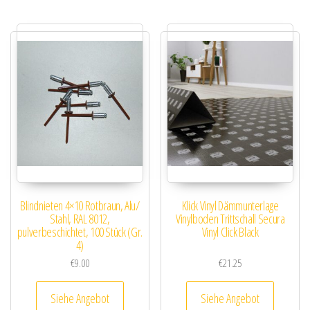
Blindnieten 4×10 Rotbraun, Alu/
Klick Vinyl Dämmunterlage
Stahl, RAL 8012,
Vinylboden Trittschall Secura
pulverbeschichtet, 100 Stück (Gr.
Vinyl Click Black
4)
€
9.00
€
21.25
Siehe Angebot
Siehe Angebot