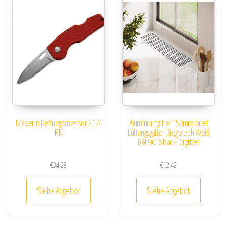
Maserin Rettungsmesser 217/
Aluminiumgitter 150mm breit
RK
Lüftungsgitter Stegblech Weiß
RAL9016 Bad-Türgitter
€
34.28
€
12.49
Siehe Angebot
Siehe Angebot