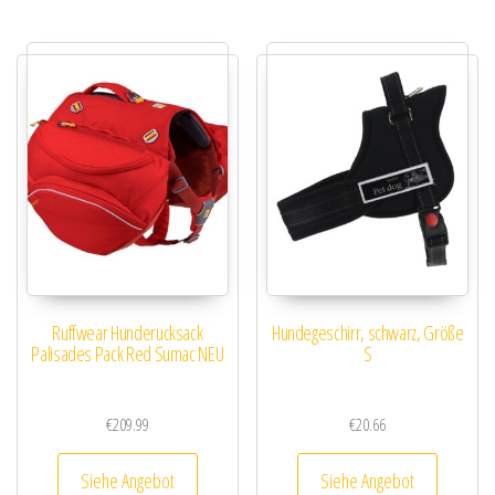
Ruffwear Hunderucksack
Hundegeschirr, schwarz, Größe
Palisades Pack Red Sumac NEU
S
€
209.99
€
20.66
Siehe Angebot
Siehe Angebot