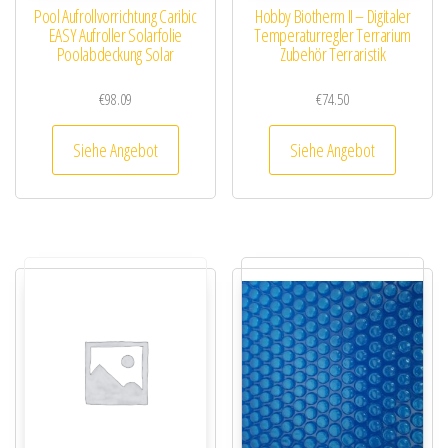
Pool Aufrollvorrichtung Caribic
Hobby Biotherm II – Digitaler
EASY Aufroller Solarfolie
Temperaturregler Terrarium
Poolabdeckung Solar
Zubehör Terraristik
€
98.09
€
74.50
Siehe Angebot
Siehe Angebot