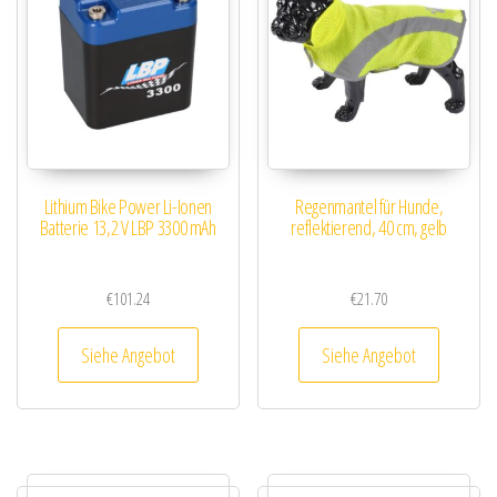
Lithium Bike Power Li-Ionen
Regenmantel für Hunde,
Batterie 13,2 V LBP 3300 mAh
reflektierend, 40 cm, gelb
€
101.24
€
21.70
Siehe Angebot
Siehe Angebot