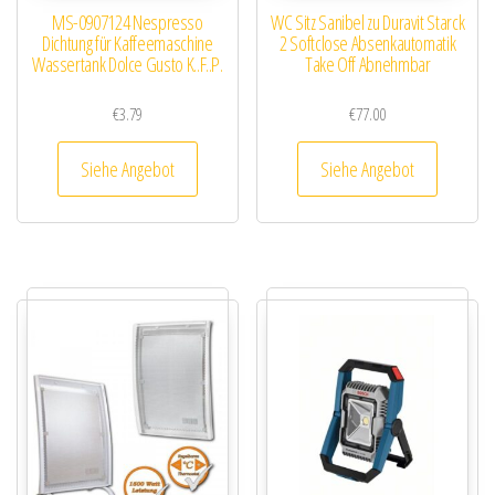
MS-0907124 Nespresso
WC Sitz Sanibel zu Duravit Starck
Dichtung für Kaffeemaschine
2 Softclose Absenkautomatik
Wassertank Dolce Gusto K..F..P.
Take Off Abnehmbar
€
3.79
€
77.00
Siehe Angebot
Siehe Angebot