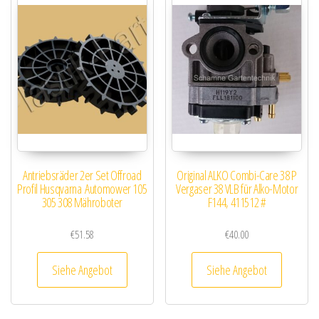
Antriebsräder 2er Set Offroad
Original ALKO Combi-Care 38 P
Profil Husqvarna Automower 105
Vergaser 38 VLB für Alko-Motor
305 308 Mähroboter
F144, 411512 #
€
51.58
€
40.00
Siehe Angebot
Siehe Angebot