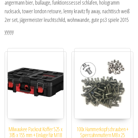
angermann bier, bullauge, funktionssessel schlafen, hologramm
rucksack, tower london retoure, lenny kravitz fly away, nachttisch weiß
2er set, jägermeister leuchtschild, wohnwande, gute ps3 spiele 2015
yyyyy
Milwaukee Packout Koffer 525 x
100x Hammerkopfschrauben +
385 x 155 mm + Einlage für M18
Sperrzahnmuttern M8 x 25