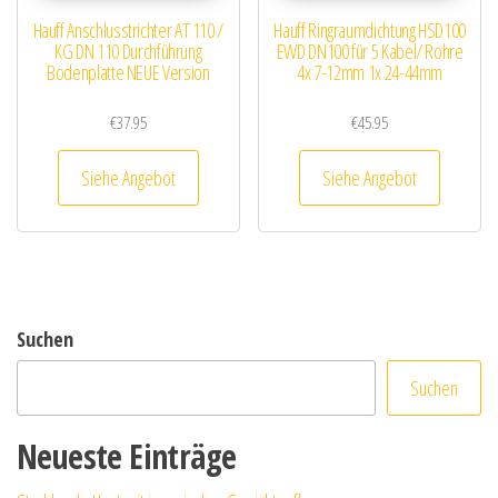
Hauff Anschlusstrichter AT 110 /
Hauff Ringraumdichtung HSD100
KG DN 110 Durchführung
EWD DN100 für 5 Kabel/ Rohre
Bodenplatte NEUE Version
4x 7-12mm 1x 24-44mm
€
37.95
€
45.95
Siehe Angebot
Siehe Angebot
Suchen
Suchen
Neueste Einträge