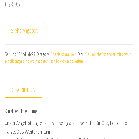
€
58.95
Siehe Angebot
SKU:
dd184cd1dc93
Category:
Spezialschrauben
Tags:
freundschaftsbänder mit gravur
,
scheibengardine weihnachten
,
schildkröten aquarium
DESCRIPTION
Kurzbeschreibung
Unser Angebot eignet sich vielseitig als Lösemittel für Öle, Fette und
Harze. Des Weiteren kann