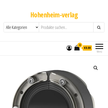
Hohenheim-verlag
0
€0.00
Menü