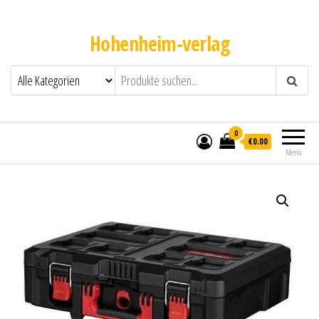
Hohenheim-verlag
0
€0.00
Menü