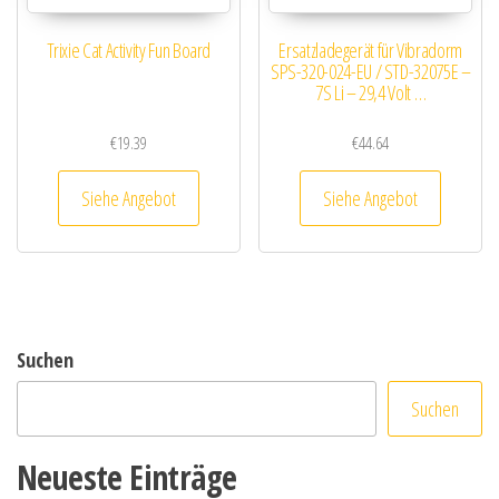
Trixie Cat Activity Fun Board
Ersatzladegerät für Vibradorm
SPS-320-024-EU / STD-32075E –
7S Li – 29,4 Volt …
€
19.39
€
44.64
Siehe Angebot
Siehe Angebot
Suchen
Suchen
Neueste Einträge