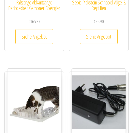
Falzzange Abkantzange
Sepia Pickstein Schnabel Vögel &
Dachdecker Klempner Spengler
Reptilien
€
165.27
€
26.90
Siehe Angebot
Siehe Angebot