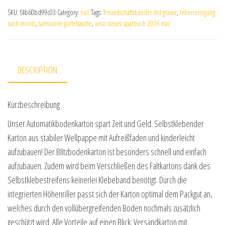
SKU:
f4b60bd99c03
Category:
null
Tags:
freundschaftsbänder mit gravur
,
leberreinigung
nach moritz
,
samsonite gürteltasche
,
wiso steuer sparbuch 2016 mac
DESCRIPTION
Kurzbeschreibung
Unser Automatikbodenkarton spart Zeit und Geld. Selbstklebender
Karton aus stabiler Wellpappe mit Aufreißfaden und kinderleicht
aufzubauen! Der Blitzbodenkarton ist besonders schnell und einfach
aufzubauen. Zudem wird beim Verschließen des Faltkartons dank des
Selbstklebestreifens keinerlei Klebeband benötigt. Durch die
integrierten Höhenriller passt sich der Karton optimal dem Packgut an,
welches durch den vollübergreifenden Boden nochmals zusätzlich
geschützt wird. Alle Vorteile auf einen Blick: Versandkarton mit