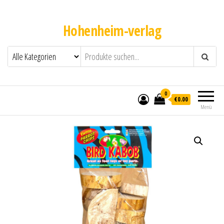
Hohenheim-verlag
0
€0.00
Menü