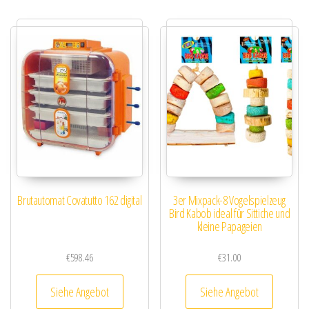
Brutautomat Covatutto 162 digital
3er Mixpack-8 Vogelspielzeug
Bird Kabob ideal für Sittiche und
kleine Papageien
€
598.46
€
31.00
Siehe Angebot
Siehe Angebot