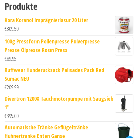
Produkte
Kora Koranol Imprägnierlasur 20 Liter
€
309.50
100g Pressform Pollenpresse Pulverpresse
Presse Ölpresse Rosin Press
€
89.95
Ruffwear Hunderucksack Palisades Pack Red
Sumac NEU
€
209.99
Divertron 1200X Tauchmotorpumpe mit Saugsieb
1"
€
395.00
Automatische Tränke Geflügeltränke
Hühnertränke Enten Gänse