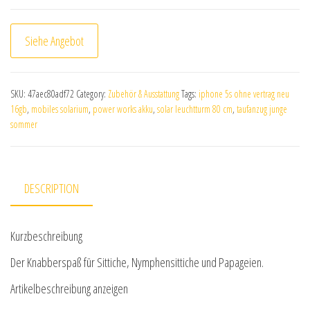
Siehe Angebot
SKU:
47aec80adf72
Category:
Zubehör & Ausstattung
Tags:
iphone 5s ohne vertrag neu
16gb
,
mobiles solarium
,
power works akku
,
solar leuchtturm 80 cm
,
taufanzug junge
sommer
DESCRIPTION
Kurzbeschreibung
Der Knabberspaß für Sittiche, Nymphensittiche und Papageien.
Artikelbeschreibung anzeigen