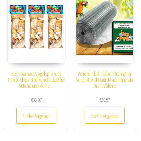
3er Sparpack Vogelspielzeug
Volierendraht Silber Drahtgitter
Parrot Chips Bird Kabob ideal für
Verzinkt Drahtzaun Maschendraht
Sittiche und kleine …
Draht Voliere
€
33.07
€
20.57
Siehe Angebot
Siehe Angebot