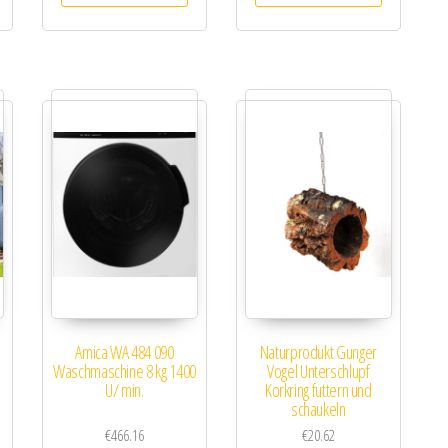
Amica WA 484 090
Naturprodukt Gunger
Waschmaschine 8 kg 1400
Vogel Unterschlupf
U/ min.
Korkring futtern und
schaukeln
€
466.16
€
20.62