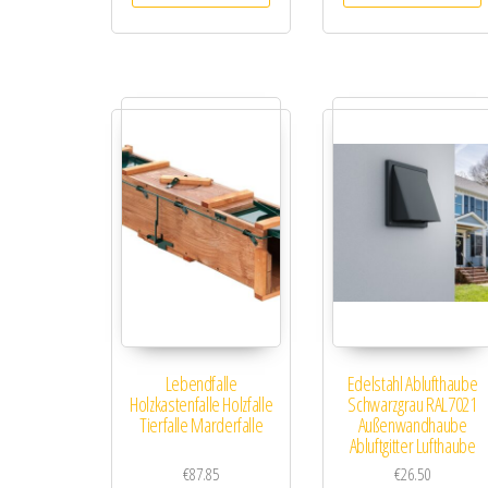
Lebendfalle
Edelstahl Ablufthaube
Holzkastenfalle Holzfalle
Schwarzgrau RAL7021
Tierfalle Marderfalle
Außenwandhaube
Abluftgitter Lufthaube
€
87.85
€
26.50