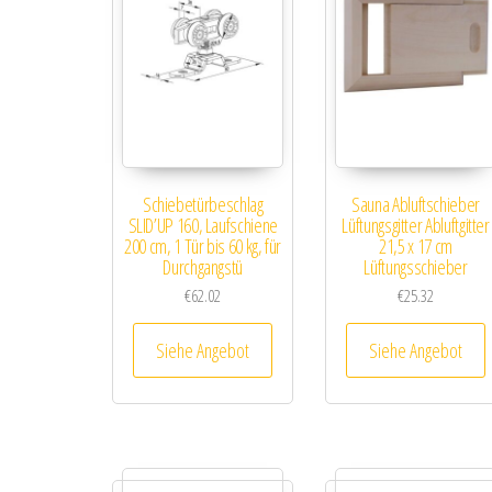
Schiebetürbeschlag
Sauna Abluftschieber
SLID’UP 160, Laufschiene
Lüftungsgitter Abluftgitter
200 cm, 1 Tür bis 60 kg, für
21,5 x 17 cm
Durchgangstü
Lüftungsschieber
€
62.02
€
25.32
Siehe Angebot
Siehe Angebot