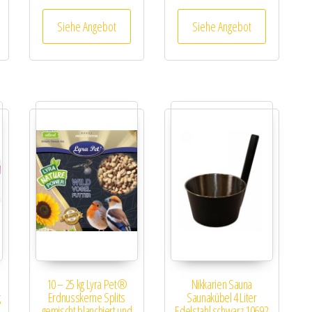
Siehe Angebot
Siehe Angebot
10 – 25 kg Lyra Pet®
Nikkarien Sauna
g
Erdnusskerne Splits
Saunakübel 4 Liter
gemischt blanchiert und
Edelstahl schwarz 10692