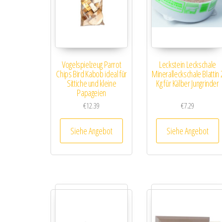
Vogelspielzeug Parrot
Leckstein Leckschale
Chips Bird Kabob ideal für
Mineralleckschale Blattin 
Sittiche und kleine
Kg für Kälber Jungrinder
Papageien
€
12.39
€
7.29
Siehe Angebot
Siehe Angebot