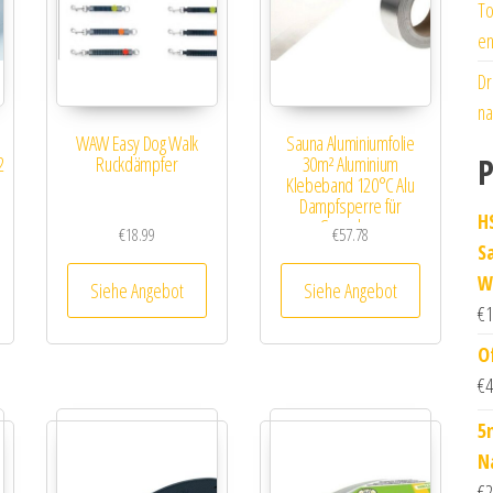
To
en
Dr
na
WAW Easy Dog Walk
Sauna Aluminiumfolie
P
2
Ruckdämpfer
30m² Aluminium
Klebeband 120°C Alu
Dampfsperre für
HS
Saunabau
€
18.99
€
57.78
S
W
Siehe Angebot
Siehe Angebot
€
1
O
€
4
5
N
€
2