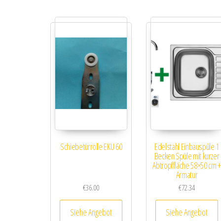
Schiebetürrolle EKU 60
Edelstahl Einbauspüle 1
Becken Spüle mit kurzer
Abtropffläche 58×50 cm +
Armatur
€
36.00
€
72.34
Siehe Angebot
Siehe Angebot