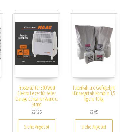
Frostwächter 500 Watt
Futterkalk und Geflügelgrit
Elektro Heizer für Keller
Hühnergrit als Kombi in 1,5
Garage Container Wand u.
kg und 10 kg
Stand
€
24.95
€
9.85
Siehe Angebot
Siehe Angebot