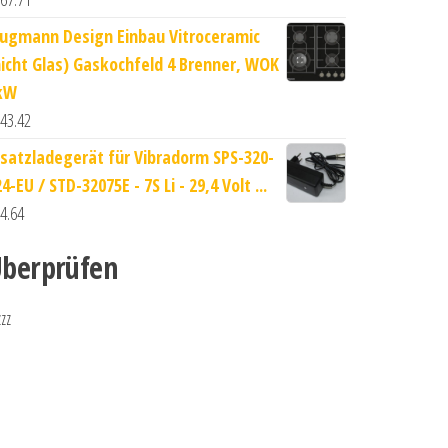
lugmann Design Einbau Vitroceramic
nicht Glas) Gaskochfeld 4 Brenner, WOK
kW
43.42
rsatzladegerät für Vibradorm SPS-320-
4-EU / STD-32075E - 7S Li - 29,4 Volt ...
4.64
berprüfen
zzz