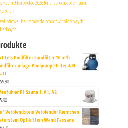
p Kosmetikprodukte 2026 für anspruchsvolle Frauen
tdecken
zwi loftowe i balustrady do schodów policzkowych
kładanych
rodukte
T Leis Poolfilter Sandfilter 10 m³h
andfilteranlage Poolpumpe Filter 400
att
59.90
fenfühler F1 Sauna f. A1, A2
5.90
m² Verblendstein Verblender Riemchen
aturstein Optik Stein Wand Fassade
67.71