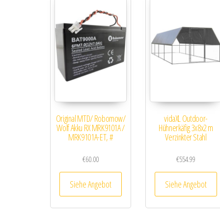
Original MTD/ Robomow/
vidaXL Outdoor-
Wolf Akku RX MRK9101A /
Hühnerkäfig 3x8x2 m
MRK9101A-ET, #
Verzinkter Stahl
€
60.00
€
554.99
Siehe Angebot
Siehe Angebot