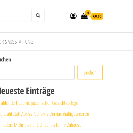
0
€0.00
ÖR & AUSSTATTUNG
uchen
Suchen
eueste Einträge
rahlende Haut mit japanischer Gesichtspflege
elstahl statt Abriss: Schornstein nachhaltig sanieren
llläden: Mehr als nur Lichtschutz für Ihr Zuhause