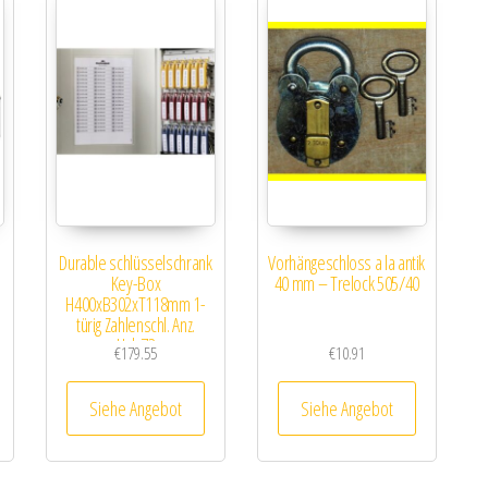
Durable schlüsselschrank
Vorhängeschloss a la antik
Key-Box
40 mm – Trelock 505/40
H400xB302xT118mm 1-
türig Zahlenschl. Anz.
Hak.72
€
179.55
€
10.91
Siehe Angebot
Siehe Angebot