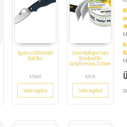
K
(
4
€
4
E
02
Spyderco UK Pen Knife
Isover Multitape+ Vario
Dark Blue
Klebeband für
€
4
Dampfbremsen, 25 Meter
Ü
€
154.84
€
20.70
zz
Siehe Angebot
Siehe Angebot