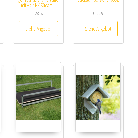
mit Haut HK Südam…
€
28.57
€
19.59
Siehe Angebot
Siehe Angebot