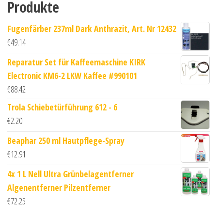
Produkte
Fugenfärber 237ml Dark Anthrazit, Art. Nr 12432
€
49.14
Reparatur Set für Kaffeemaschine KIRK
Electronic KM6-2 LKW Kaffee #990101
€
88.42
Trola Schiebetürführung 612 - 6
€
2.20
Beaphar 250 ml Hautpflege-Spray
€
12.91
4x 1 L Nell Ultra Grünbelagentferner
Algenentferner Pilzentferner
€
72.25