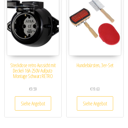
Steckdose retro Aussicht mit
Hundebürsten, 3er-Set
Deckel-16A-250V-Aufputz-
Montage Schwarz RETRO
€
9.59
€
19.63
Siehe Angebot
Siehe Angebot