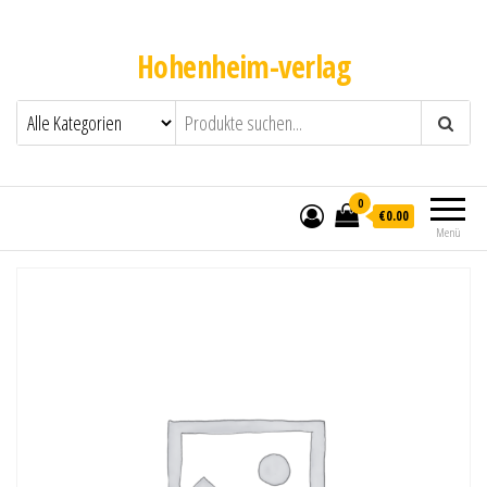
Hohenheim-verlag
0
€0.00
Menü