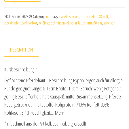
SKU:
2dca60202349
Category:
null
Tags:
bakelit stecker
,
jtc fernseher 48 zoll
,
kate
beckinsale pearl harbor
,
reißfeste schnürsenkel
,
solar leuchtturm 80 cm
,
spreisen
DESCRIPTION
Kurzbeschreibung *
Geflochtene Pferdehaut….Beschreibung Hypoallergen auch für Allergie-
Hunde geeignet Länge: 8-15cm Breite: 1-3cm Geruch: wenig Fettgehalt:
gering Beschaffenheit: hart Kauspaß: mittel Zusammensetzung: Pferde-
Haut, getrocknet Inhaltsstoffe: Rohprotein: 71.6% Rohfett: 3,6%
Rohfaser: 5.1% Feuchtigkeit:… Mehr
* maschinell aus der Artikelbeschreibung erstellt