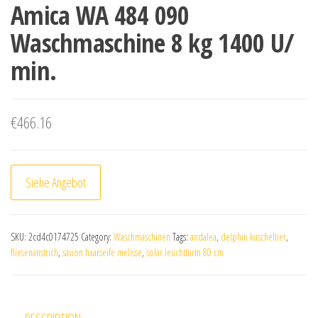
Amica WA 484 090
Waschmaschine 8 kg 1400 U/
min.
€
466.16
Siehe Angebot
SKU:
2cd4c0174725
Category:
Waschmaschinen
Tags:
andalea
,
delphin kuscheltier
,
fliesenanstrich
,
savion haarseife melisse
,
solar leuchtturm 80 cm
DESCRIPTION