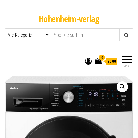
Hohenheim-verlag
0
€0.00
Menü