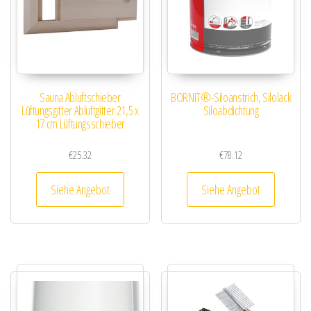
Sauna Abluftschieber
BORNIT®-Siloanstrich, Silolack
Lüftungsgitter Abluftgitter 21,5 x
Siloabdichtung
17 cm Lüftungsschieber
€
25.32
€
78.12
Siehe Angebot
Siehe Angebot