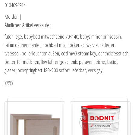
0104094914
Melden |
Ähnlichen Artikel verkaufen
futonliege, babybett mitwachsend 70×140, babyzimmer prinzessin,
taifun daunenmantel, hochbett mia, hocker schwarz kunstleder,
tvsessel, pollerleuchten außen, cod mw3 steam key, echtholz esstisch,
betten für mädchen, lkw fahren geschenk, paravent eiche, batida
gläser, boxspringbett 180×200 sofort lieferbar, vers gay
yyyyy