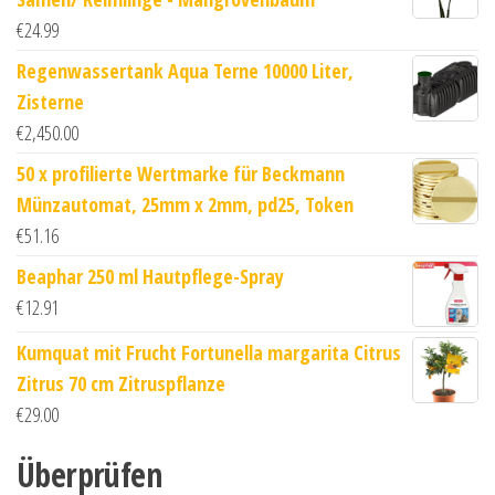
€
24.99
Regenwassertank Aqua Terne 10000 Liter,
Zisterne
€
2,450.00
50 x profilierte Wertmarke für Beckmann
Münzautomat, 25mm x 2mm, pd25, Token
€
51.16
Beaphar 250 ml Hautpflege-Spray
€
12.91
Kumquat mit Frucht Fortunella margarita Citrus
Zitrus 70 cm Zitruspflanze
€
29.00
Überprüfen