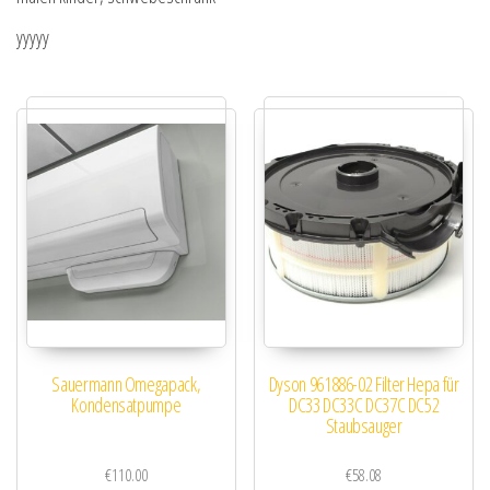
yyyyy
Sauermann Omegapack,
Dyson 961886-02 Filter Hepa für
Kondensatpumpe
DC33 DC33C DC37C DC52
Staubsauger
€
110.00
€
58.08