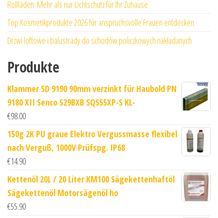
Rollläden: Mehr als nur Lichtschutz für Ihr Zuhause
Top Kosmetikprodukte 2026 für anspruchsvolle Frauen entdecken
Drzwi loftowe i balustrady do schodów policzkowych nakładanych
Produkte
Klammer SD 9190 90mm verzinkt für Haubold PN
9180 XII Senco S29BXB SQS55XP-S KL-
€
98.00
150g 2K PU graue Elektro Vergussmasse flexibel
nach Verguß, 1000V Prüfspg. IP68
€
14.90
Kettenöl 20L / 20 Liter KM100 Sägekettenhaftöl
Sägekettenöl Motorsägenöl ho
€
55.90