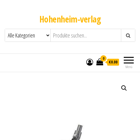
Hohenheim-verlag
0
€0.00
Menü