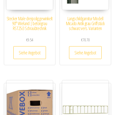
Stecker Male dreipolig gewinkelt
Langschildgarnitur Modell
90° Wieland | betongrau
Micado Antik grau Griffstück
RST25i3 Schraubtechnik
schwarz vers. Varianten
€
9.54
€
70.70
Siehe Angebot
Siehe Angebot