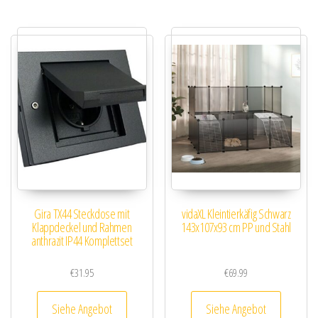
Gira TX44 Steckdose mit
vidaXL Kleintierkäfig Schwarz
Klappdeckel und Rahmen
143x107x93 cm PP und Stahl
anthrazit IP44 Komplettset
€
31.95
€
69.99
Siehe Angebot
Siehe Angebot