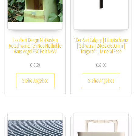
Esschert Design Nistkasten
10er-Set Calgary | Hauptschiene
Rotschwänzchen Nes Nisthöhle
| Schwarz | 24x32x3600mm |
Haus Vogel FSC Holz NKVV
Tragprofil | Mineral Fase
€
18.29
€
63.00
Siehe Angebot
Siehe Angebot