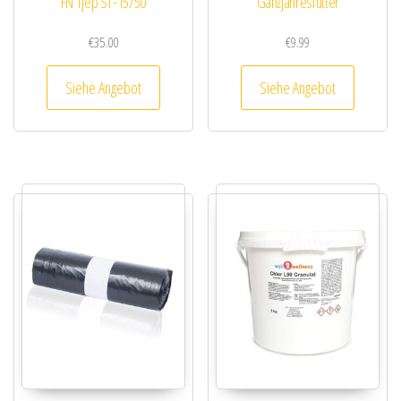
FN Tjep ST-15/50
Ganzjahresfutter
€
35.00
€
9.99
Siehe Angebot
Siehe Angebot