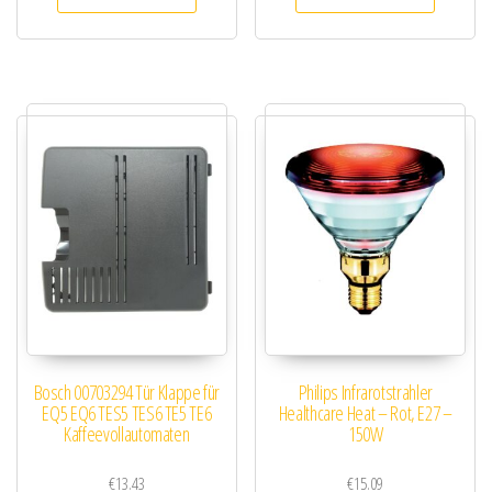
Bosch 00703294 Tür Klappe für
Philips Infrarotstrahler
EQ5 EQ6 TES5 TES6 TE5 TE6
Healthcare Heat – Rot, E27 –
Kaffeevollautomaten
150W
€
13.43
€
15.09