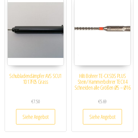
Schubladendämpfer AVS SCU1
Hilti Bohrer TE-CX SDS PLUS
1D17F05 Grass
Stein/ Hammerbohrer TECX 4
Schneiden alle Größen Ø5 – Ø16
€
7.50
€
5.69
Siehe Angebot
Siehe Angebot