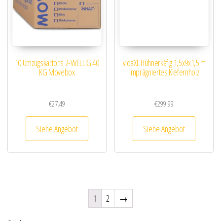
10 Umzugskartons 2-WELLIG 40
vidaXL Hühnerkäfig 1,5x9x1,5 m
KG Movebox
Imprägniertes Kiefernholz
€
27.49
€
299.99
Siehe Angebot
Siehe Angebot
1
2
→