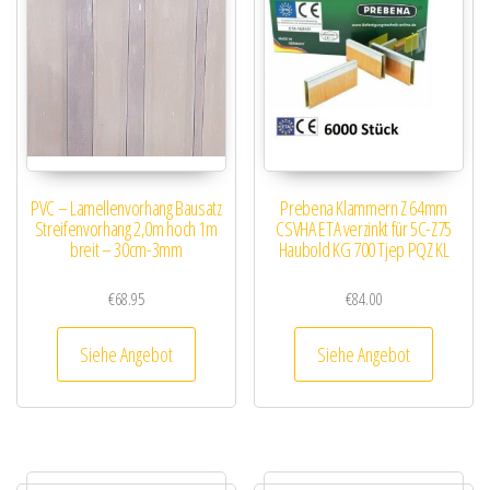
PVC – Lamellenvorhang Bausatz
Prebena Klammern Z 64mm
Streifenvorhang 2,0m hoch 1m
CSVHA ETA verzinkt für 5C-Z75
breit – 30cm-3mm
Haubold KG 700 Tjep PQZ KL
€
68.95
€
84.00
Siehe Angebot
Siehe Angebot