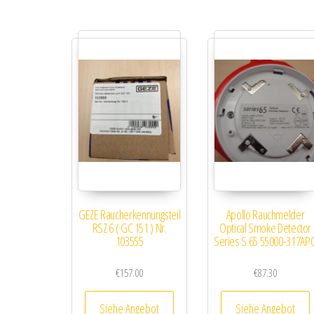
GEZE Raucherkennungsteil
Apollo Rauchmelder
RSZ 6 ( GC 151 ) Nr.
Optical Smoke Detector
103555
Series S 65 55000-317AP
€
157.00
€
87.30
Siehe Angebot
Siehe Angebot