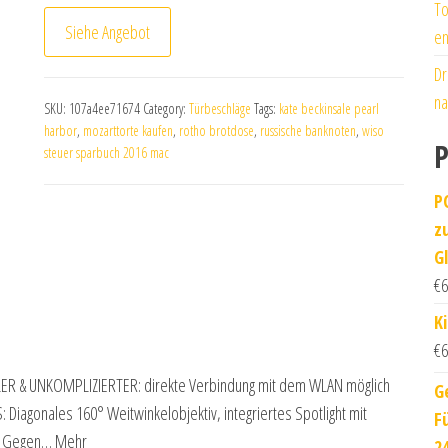
To
Siehe Angebot
en
Dr
na
SKU:
107a4ee71674
Category:
Türbeschläge
Tags:
kate beckinsale pearl
harbor
,
mozarttorte kaufen
,
rotho brotdose
,
russische banknoten
,
wiso
P
steuer sparbuch 2016 mac
P
z
G
€
6
K
€
6
ER & UNKOMPLIZIERTER: direkte Verbindung mit dem WLAN möglich
G
Diagonales 160° Weitwinkelobjektiv, integriertes Spotlight mit
F
ls Gegen… Mehr
2