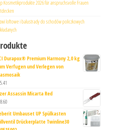
p Kosmetikprodukte 2026 für anspruchsvolle Frauen
tdecken
zwi loftowe i balustrady do schodów policzkowych
kładanych
rodukte
CI Durapox® Premium Harmony 2,0 kg
um Verfugen und Verlegen von
lasmosaik
5.41
izer Assassin Micarta Red
8.60
eberit Umbauset UP Spülkasten
üllventil Drückerplatte Twinline30
40515002