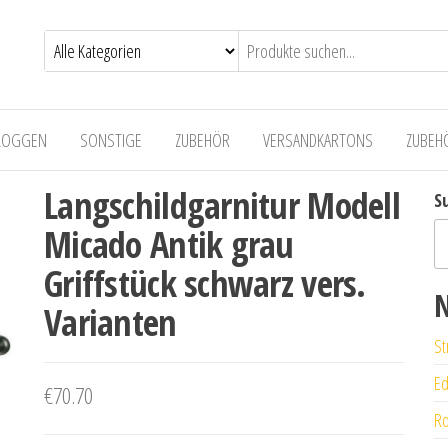
LOGGEN
SONSTIGE
ZUBEHÖR
VERSANDKARTONS
ZUBEH
Langschildgarnitur Modell
S
Micado Antik grau
Griffstück schwarz vers.
N
Varianten
St
Ed
€
70.70
Ro