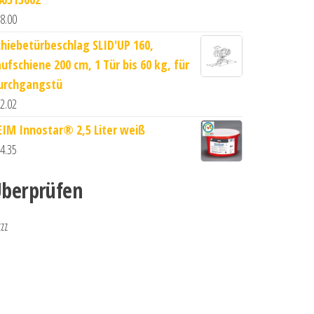
8.00
chiebetürbeschlag SLID'UP 160,
aufschiene 200 cm, 1 Tür bis 60 kg, für
urchgangstü
2.02
EIM Innostar® 2,5 Liter weiß
4.35
berprüfen
zzz