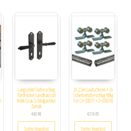
Langschild Türbeschlag
2x 2,5m Laufschiene + 2x
Türdrücker Landhausstil
Schiebetürbeschlag 90kg
O
Antik Grau Schildgarnitur
Tor (2×30077 + 2×30074)
Zamak
€
43.98
€
210.05
Siehe Angebot
Siehe Angebot