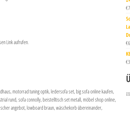
€
7
S
L
D
sen Link aufrufen.
€
6
K
€
3
Ü
dhaus, motorrad tuning optik, ledersofa set, big sofa online kaufen,
zz
rial rund, sofa connolly, beistelltisch set metall, möbel shop online,
nwischer angebot, lowboard braun, wäschekorb übereinander,