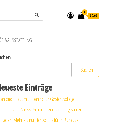
0
€0.00
ÖR & AUSSTATTUNG
uchen
Suchen
eueste Einträge
rahlende Haut mit japanischer Gesichtspflege
elstahl statt Abriss: Schornstein nachhaltig sanieren
llläden: Mehr als nur Lichtschutz für Ihr Zuhause