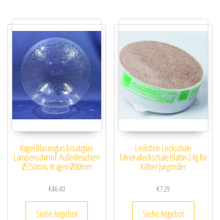
Kugel Blasenglas Ersatzglas
Leckstein Leckschale
Lampenschirm f. Außenleuchten
Mineralleckschale Blattin 2 Kg für
Ø250mm, Kragen Ø80mm
Kälber Jungrinder
€
46.40
€
7.29
Siehe Angebot
Siehe Angebot