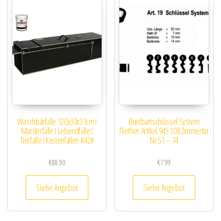
Waschbärfalle 120x30x31cm I
Buntbartschlüssel System
Marderfalle I Lebendfalle I
Fliether Artikel 945 108 Zimmertür
Tierfalle I Kastenfallen #42#
Nr 51 – 74
€
88.90
€
7.99
Siehe Angebot
Siehe Angebot