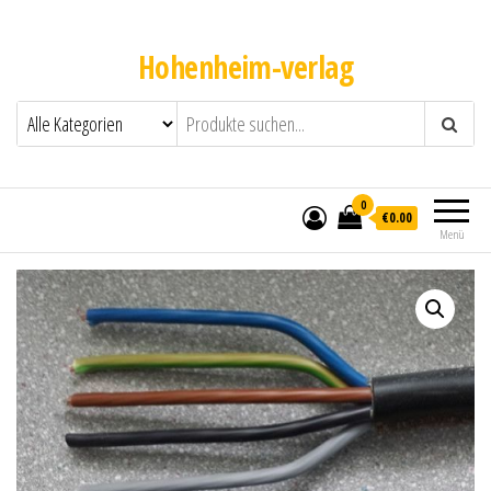
Hohenheim-verlag
0
€0.00
Menü