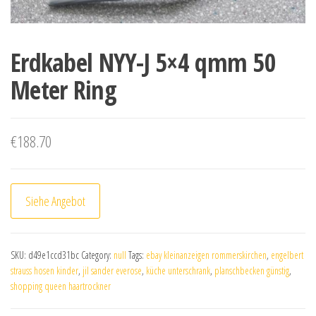
Erdkabel NYY-J 5×4 qmm 50
Meter Ring
€
188.70
Siehe Angebot
SKU:
d49e1ccd31bc
Category:
null
Tags:
ebay kleinanzeigen rommerskirchen
,
engelbert
strauss hosen kinder
,
jil sander everose
,
küche unterschrank
,
planschbecken günstig
,
shopping queen haartrockner