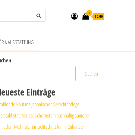
0
€0.00
ÖR & AUSSTATTUNG
uchen
Suchen
eueste Einträge
rahlende Haut mit japanischer Gesichtspflege
elstahl statt Abriss: Schornstein nachhaltig sanieren
llläden: Mehr als nur Lichtschutz für Ihr Zuhause