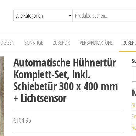
LOGGEN
SONSTIGE
ZUBEHÖR
VERSANDKARTONS
ZUBEH
Automatische Hühnertür
S
Komplett-Set, inkl.
Schiebetür 300 x 400 mm
N
+ Lichtsensor
St
Ed
€
164.95
Ro