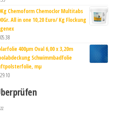
0Kg Chemoform Chemoclor Multitabs
00Gr. All in one 10,20 Euro/ Kg Flockung
lgenex
05.38
olarfolie 400µm Oval 6,00 x 3,20m
oolabdeckung Schwimmbadfolie
uftpolsterfolie, mµ
29.10
berprüfen
zzz