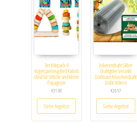
3er Mixpack-8
Volierendraht Silber
Vogelspielzeug Bird Kabob
Drahtgitter Verzinkt
ideal für Sittiche und kleine
Drahtzaun Maschendraht
Papageien
Draht Voliere
€
31.00
€
20.57
Siehe Angebot
Siehe Angebot