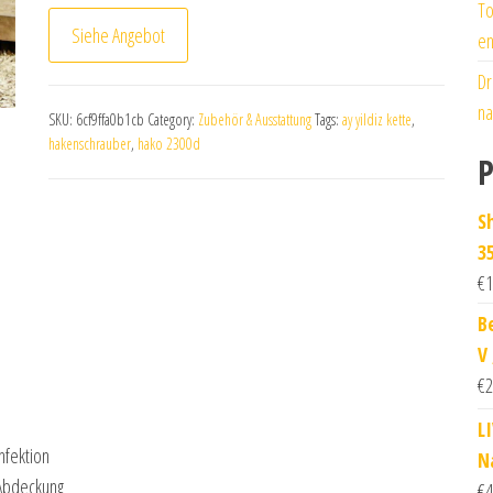
To
Siehe Angebot
en
Dr
na
SKU:
6cf9ffa0b1cb
Category:
Zubehör & Ausstattung
Tags:
ay yildiz kette
,
hakenschrauber
,
hako 2300d
P
S
3
€
1
B
V
€
2
L
nfektion
N
e Abdeckung
€
4