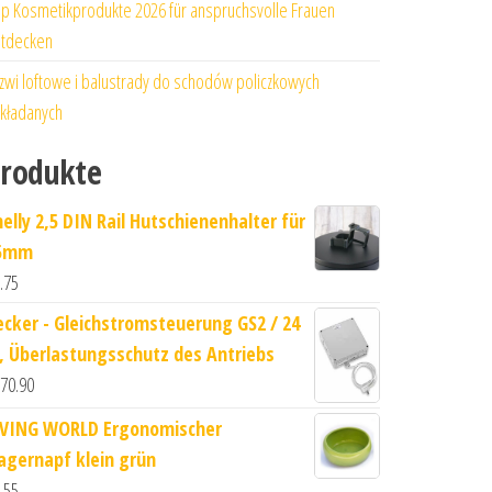
p Kosmetikprodukte 2026 für anspruchsvolle Frauen
tdecken
zwi loftowe i balustrady do schodów policzkowych
kładanych
rodukte
helly 2,5 DIN Rail Hutschienenhalter für
5mm
.75
ecker - Gleichstromsteuerung GS2 / 24
 , Überlastungsschutz des Antriebs
70.90
IVING WORLD Ergonomischer
agernapf klein grün
.55