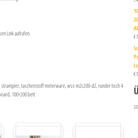
1
2
A
sen Link aufrufen.
€
1
S
P
L
€
1
d strampler, taschenstoff meterware, wss-m2c200-d2, runder tisch 4
Ü
eboard, 100×200 bett
zz