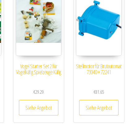
Vogel Starter Set 2 für
Stellmotor für Brutautomat
Vogelkäfig Spielzeuge Käfig
73040 + 72241
€
29.29
€
81.65
Siehe Angebot
Siehe Angebot