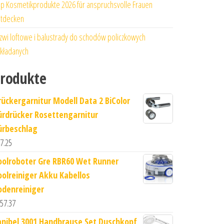
p Kosmetikprodukte 2026 für anspruchsvolle Frauen
tdecken
zwi loftowe i balustrady do schodów policzkowych
kładanych
rodukte
rückergarnitur Modell Data 2 BiColor
ürdrücker Rosettengarnitur
ürbeschlag
7.25
oolroboter Gre RBR60 Wet Runner
oolreiniger Akku Kabellos
odenreiniger
57.37
anibel 3001 Handbrause Set Duschkopf