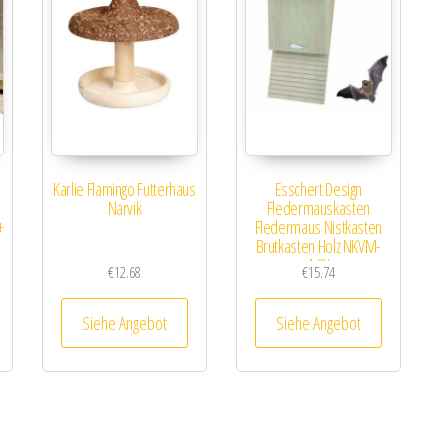
Karlie Flamingo Futterhaus
Esschert Design
Narvik
Fledermauskasten
+
Fledermaus Nistkasten
Brutkasten Holz NKVM-
1,3K
€
12.68
€
15.74
Siehe Angebot
Siehe Angebot