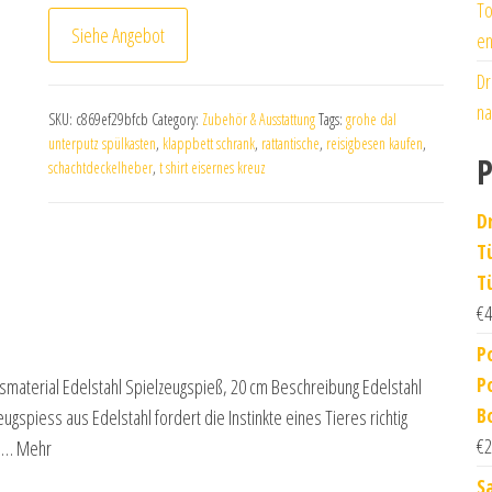
To
Siehe Angebot
en
Dr
na
SKU:
c869ef29bfcb
Category:
Zubehör & Ausstattung
Tags:
grohe dal
unterputz spülkasten
,
klappbett schrank
,
rattantische
,
reisigbesen kaufen
,
P
schachtdeckelheber
,
t shirt eisernes kreuz
D
T
T
€
4
P
P
material Edelstahl Spielzeugspieß, 20 cm Beschreibung Edelstahl
B
ugspiess aus Edelstahl fordert die Instinkte eines Tieres richtig
€
2
ra… Mehr
S