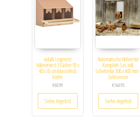
vidaXL Legenest
Automatische Hühnertür
Hühnernest 3 Fächer 93 x
Komplett-Set, inkl.
40 x 65 cm Massivholz
Schiebetür 300 x 400 mm 
Kiefer
Lichtsensor
€
60.99
€
164.95
Siehe Angebot
Siehe Angebot