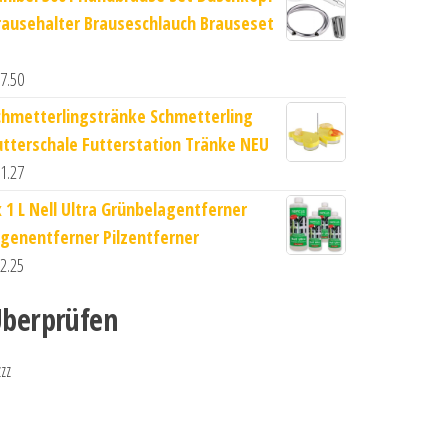
rausehalter Brauseschlauch Brauseset
7.50
chmetterlingstränke Schmetterling
utterschale Futterstation Tränke NEU
1.27
x 1 L Nell Ultra Grünbelagentferner
lgenentferner Pilzentferner
2.25
berprüfen
zzz