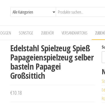
LOGGEN
SONSTIGE
ZUBEHÖR
VERSANDKARTONS
ZUBEH
Edelstahl Spielzeug Spieß
S
Papageienspielzeug selber
basteln Papagei
N
Großsittich
St
Ed
€
10.18
Ro