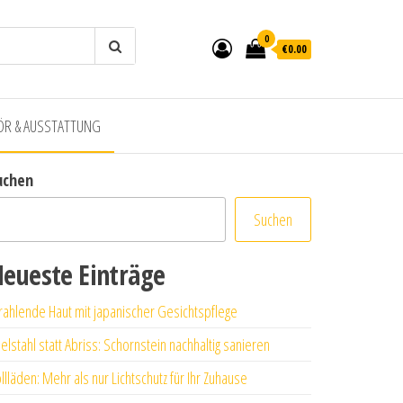
0
€0.00
ÖR & AUSSTATTUNG
uchen
Suchen
eueste Einträge
rahlende Haut mit japanischer Gesichtspflege
elstahl statt Abriss: Schornstein nachhaltig sanieren
llläden: Mehr als nur Lichtschutz für Ihr Zuhause