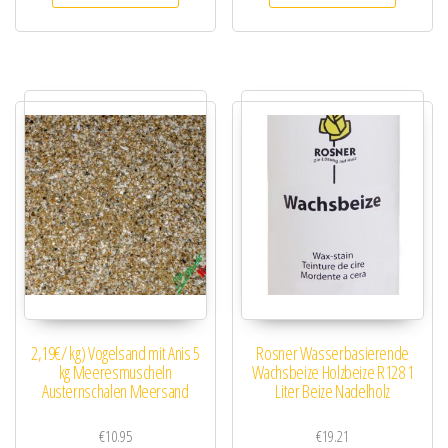
2,19€/ kg) Vogelsand mit Anis 5
Rosner Wasserbasierende
kg Meeresmuscheln
Wachsbeize Holzbeize R128 1
Austernschalen Meersand
Liter Beize Nadelholz
€
10.95
€
19.21