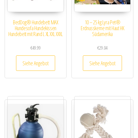
BedDog® Hundebett MAX
10 – 25 kg Lyra Pet®
Hundesofa Hundekissen
Erdnusskerne mit Haut HK
Hundebett mit Rand L XL XXL XXXL
Südamerika
€
49.99
€
29.04
Siehe Angebot
Siehe Angebot