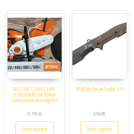
NEU STIHL TS 500i 3,9-kW-
FKMD Meskwaki Tracker G10
Trennschleifer mit 350mm
Trennscheibe wow Angebot
€
1,199.00
€
264.88
Siehe Angebot
Siehe Angebot