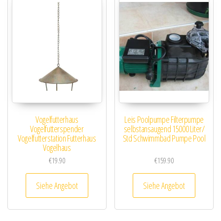
Vogelfutterhaus
Leis Poolpumpe Filterpumpe
Vogelfutterspender
selbstansaugend 15000 Liter/
Vogelfutterstation Futterhaus
Std Schwimmbad Pumpe Pool
Vogelhaus
€
19.90
€
159.90
Siehe Angebot
Siehe Angebot