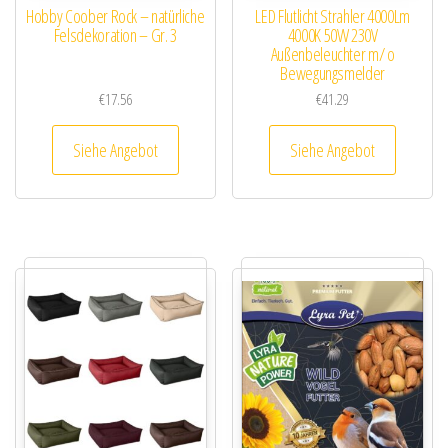
Hobby Coober Rock – natürliche
LED Flutlicht Strahler 4000Lm
Felsdekoration – Gr. 3
4000K 50W 230V
Außenbeleuchter m/ o
Bewegungsmelder
€
17.56
€
41.29
Siehe Angebot
Siehe Angebot