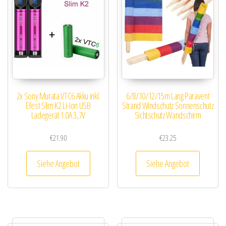
2x Sony Murata VTC6 Akku inkl.
6/8/10/12/15m Lang Paravent
Efest Slim K2 Li-Ion USB
Strand Windschutz Sonnenschutz
Ladegerät 1.0A 3,7V
Sichtschutz Wandschirm
€
21.90
€
23.25
Siehe Angebot
Siehe Angebot