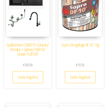
Spülbecken COMO15-Schwarz/
Sopro Designfuge DF 10, 1 Kg
Armatur + Siphon/100×50/
Granit/ SOFORT
€
180.00
€
10.50
Siehe Angebot
Siehe Angebot