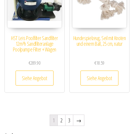
HST Leis Poolfilter Sandfilter
Hundespielzeug, Seil mit Knoten
12m³h Sandfilteranlage
und einem Ball, 25 cm, natur
Poolpumpe Filter + Wagen
€
289.90
€
18.59
Siehe Angebot
Siehe Angebot
1
2
3
→