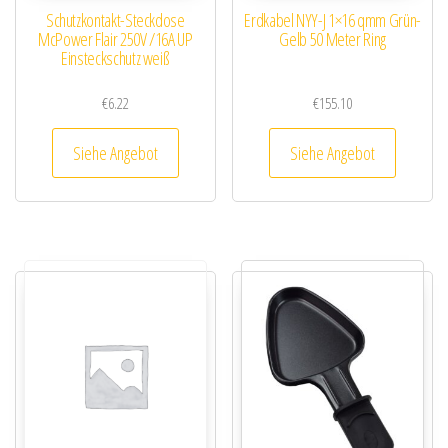
Schutzkontakt-Steckdose
Erdkabel NYY-J 1×16 qmm Grün-
McPower Flair 250V /16A UP
Gelb 50 Meter Ring
Einsteckschutz weiß
€
6.22
€
155.10
Siehe Angebot
Siehe Angebot