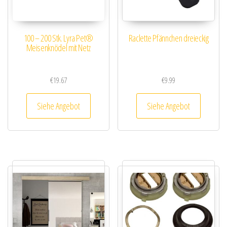
100 – 200 Stk. Lyra Pet®
Raclette Pfännchen dreieckig
Meisenknödel mit Netz
€
19.67
€
9.99
Siehe Angebot
Siehe Angebot