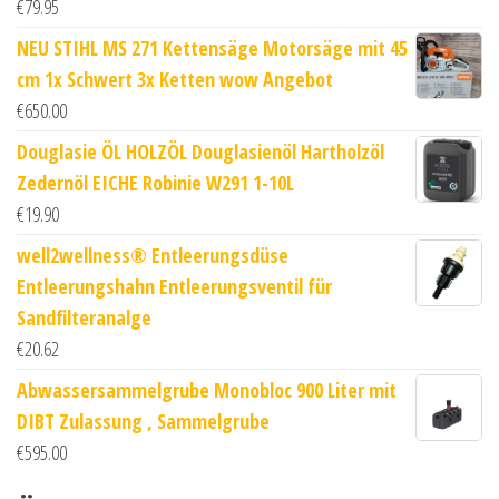
€
79.95
NEU STIHL MS 271 Kettensäge Motorsäge mit 45
cm 1x Schwert 3x Ketten wow Angebot
€
650.00
Douglasie ÖL HOLZÖL Douglasienöl Hartholzöl
Zedernöl EICHE Robinie W291 1-10L
€
19.90
well2wellness® Entleerungsdüse
Entleerungshahn Entleerungsventil für
Sandfilteranalge
€
20.62
Abwassersammelgrube Monobloc 900 Liter mit
DIBT Zulassung , Sammelgrube
€
595.00