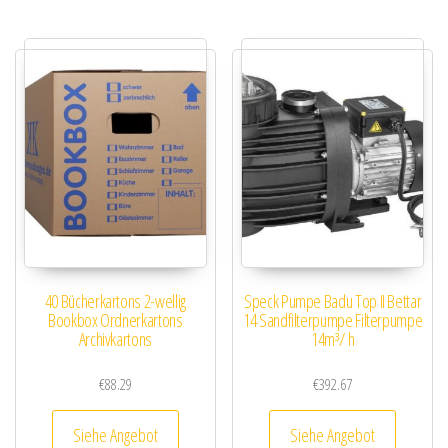
40 Bücherkartons 2-wellig
Speck Pumpe Badu Top II Bettar
Bookbox Ordnerkartons
14 Sandfilterpumpe Filterpumpe
Archivkartons
14m³/ h
€
88.29
€
392.67
Siehe Angebot
Siehe Angebot