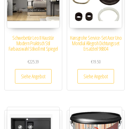
Schwebetür Leo II Haustür
Hansgrohe Service-Set Axor Uno
Modern Praktisch Stil
Mondial Allegroh Dichtungsset
Farbauswahl Stilvoll mit Spiegel
Ersatzteil 98804
€
225.39
€
19.50
Siehe Angebot
Siehe Angebot