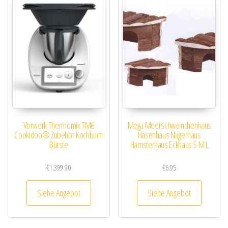
Vorwerk Thermomix TM6
Mega Meerschweinchenhaus
Cookidoo® Zubehör Kochbuch
Hasenhaus Nagerhaus
Bürste
Hamsterhaus Eckhaus S M L
€
1,399.90
€
6.95
Siehe Angebot
Siehe Angebot