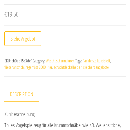
€
19.50
Siehe Angebot
SKU:
cb0ee15c3def
Category:
Waschtischarmaturen
Tags:
flachleiste kunststoff
,
fliesenanstrich
,
regenfass 2000 liter
,
schachtdeckelheber
,
skechers angebote
DESCRIPTION
Kurzbeschreibung
Tolles Vogelspielzeug für alle Krummschnäbel wie z.B. Wellensittiche,