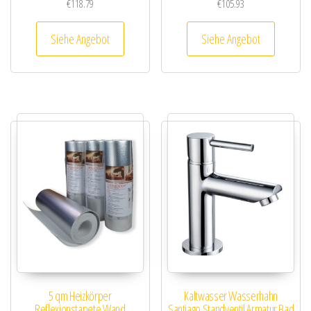
€
118.79
€
105.93
Siehe Angebot
Siehe Angebot
5 qm Heizkörper
Kaltwasser Wasserhahn
Reflexionstapete Wand
Santiago Standventil Armatur Bad