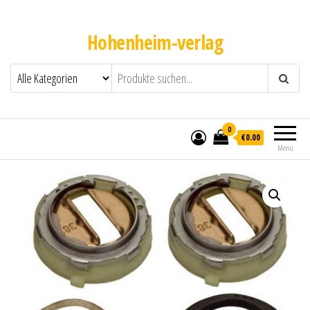
Hohenheim-verlag
0
€0.00
Menü