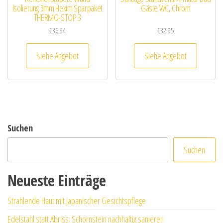
Isolierung 3mm Hexim Sparpaket
Gäste WC, Chrom
THERMO-STOP 3
€
36.84
€
32.95
Siehe Angebot
Siehe Angebot
Suchen
Suchen
Neueste Einträge
Strahlende Haut mit japanischer Gesichtspflege
Edelstahl statt Abriss: Schornstein nachhaltig sanieren