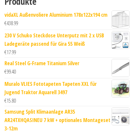
Produkte
vidaXL Außenvoliere Aluminium 178x122x194 cm
€
438.99
230 V Schuko Steckdose Unterputz mit 2 x USB
Ladegeräte passend für Gira 55 Weiß
€
17.99
Real Steel G-Frame Titanium Silver
€
99.40
Muralo VLIES Fototapeten Tapeten XXL für
Jugend Traktor Aquarell 3497
€
15.80
Samsung Split Klimaanlage AR35
AR24TXHQASINEU 7 kW + optionales Montageset
3-12m