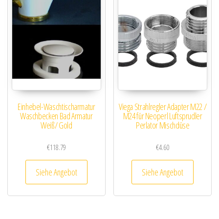
Einhebel-Waschtischarmatur
Viega Strahlregler Adapter M22 /
Waschbecken Bad Armatur
M24 für Neoperl Luftsprudler
Weiß/ Gold
Perlator Mischdüse
€
118.79
€
4.60
Siehe Angebot
Siehe Angebot