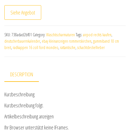
Siehe Angebot
SKU:
738adad2bf01
Category:
Waschtischarmaturen
Tags:
airpod rechts kaufen
,
deutscherbauernkalender
,
ebay kleinanzeigen rommerskirchen
,
gummiband 10 cm
breit
,
radkappen 16 zoll ford mondeo
,
rattantische
,
schachtdeckelheber
DESCRIPTION
Kurzbeschreibung
Kurzbeschreibung folgt.
Artikelbeschreibung anzeigen
Ihr Browser unterstützt keine IFrames.