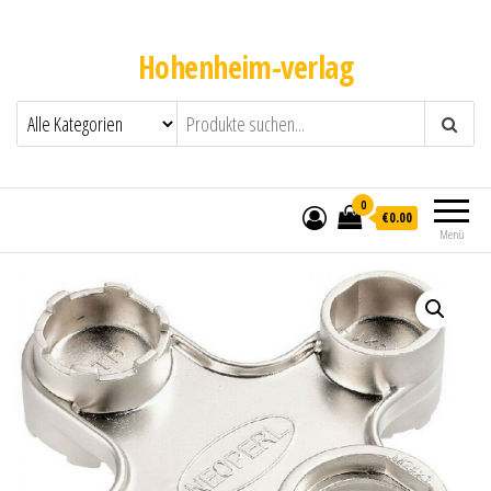
Hohenheim-verlag
0
€0.00
Menü