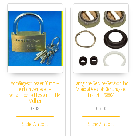
Vorhängeschlösser 50 mm –
Hansgrohe Service-Set Axor Uno
einfach verriegelt –
Mondial Allegroh Dichtungsset
verschiedenschliessend – HM
Ersatzteil 98804
Müllner
€
8.18
€
19.50
Siehe Angebot
Siehe Angebot