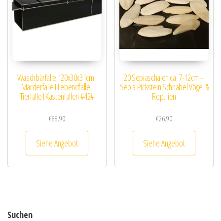
Waschbärfalle 120x30x31cm I
20 Sepiaschalen ca. 7-12cm –
Marderfalle I Lebendfalle I
Sepia Pickstein Schnabel Vögel &
Tierfalle I Kastenfallen #42#
Reptilien
€
88.90
€
26.90
Siehe Angebot
Siehe Angebot
Suchen