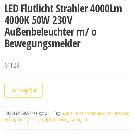
LED Flutlicht Strahler 4000Lm
4000K 50W 230V
Außenbeleuchter m/ o
Bewegungsmelder
€
41.29
Siehe Angebot
SKU:
8ea346302944
Category:
null
Tags:
kradmelder wehrmacht
,
labello set
,
letzebuerg
50 cent
,
pda organizer
,
schachtdeckelheber
,
ulla klingbeil