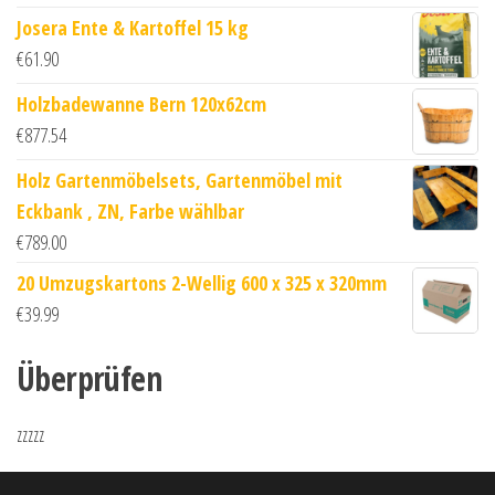
Josera Ente & Kartoffel 15 kg
€
61.90
Holzbadewanne Bern 120x62cm
€
877.54
Holz Gartenmöbelsets, Gartenmöbel mit
Eckbank , ZN, Farbe wählbar
€
789.00
20 Umzugskartons 2-Wellig 600 x 325 x 320mm
€
39.99
Überprüfen
zzzzz