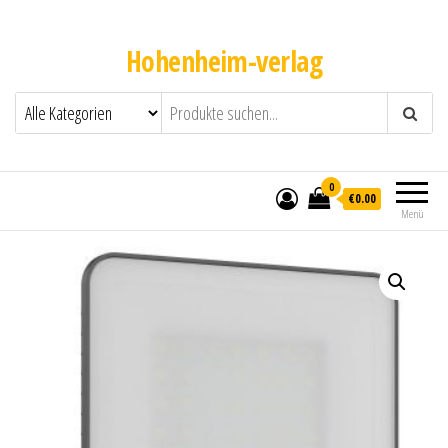
Hohenheim-verlag
0
€0.00
Menü