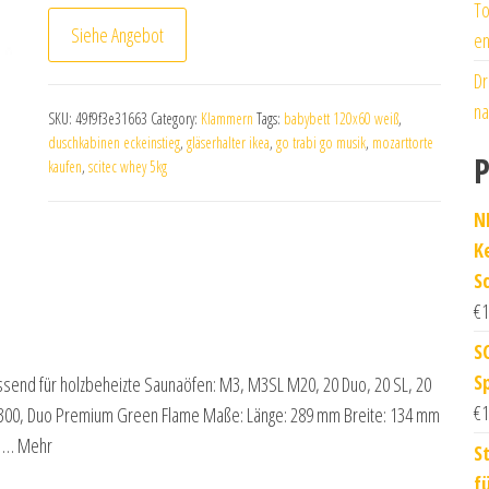
To
Siehe Angebot
en
Dr
na
SKU:
49f9f3e31663
Category:
Klammern
Tags:
babybett 120x60 weiß
,
duschkabinen eckeinstieg
,
gläserhalter ikea
,
go trabi go musik
,
mozarttorte
P
kaufen
,
scitec whey 5kg
N
K
S
€
1
S
S
ssend für holzbeheizte Saunaöfen: M3, M3SL M20, 20 Duo, 20 SL, 20
€
1
0, 300, Duo Premium Green Flame Maße: Länge: 289 mm Breite: 134 mm
e … Mehr
S
f