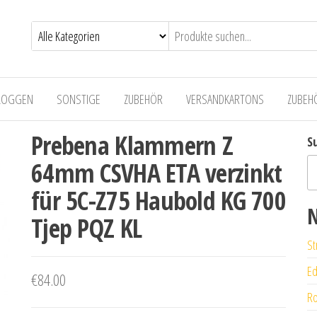
LOGGEN
SONSTIGE
ZUBEHÖR
VERSANDKARTONS
ZUBEH
Prebena Klammern Z
S
64mm CSVHA ETA verzinkt
für 5C-Z75 Haubold KG 700
N
Tjep PQZ KL
St
Ed
€
84.00
Ro