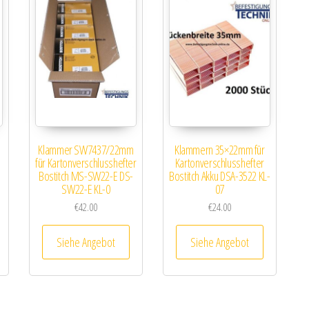
Klammer SW7437/22mm
Klammern 35×22mm für
für Kartonverschlusshefter
Kartonverschlusshefter
Bostitch MS-SW22-E DS-
Bostitch Akku DSA-3522 KL-
SW22-E KL-0
07
€
42.00
€
24.00
Siehe Angebot
Siehe Angebot