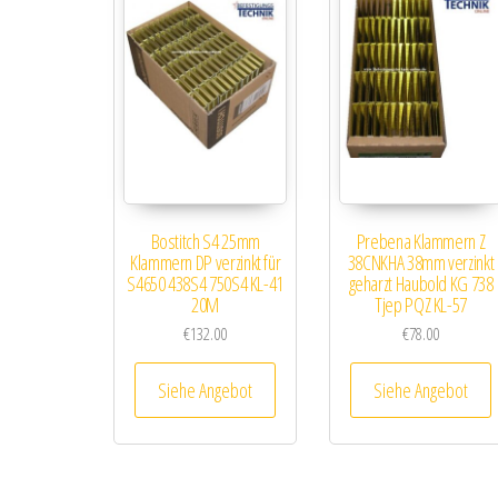
Bostitch S4 25mm
Prebena Klammern Z
Klammern DP verzinkt für
38CNKHA 38mm verzinkt
S4650 438S4 750S4 KL-41
geharzt Haubold KG 738
20M
Tjep PQZ KL-57
€
132.00
€
78.00
Siehe Angebot
Siehe Angebot