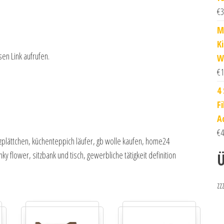
€
3
M
K
sen Link aufrufen.
W
€
1
4 
F
A
€
4
lzplättchen, küchenteppich läufer, gb wolle kaufen, home24
ky flower, sitzbank und tisch, gewerbliche tätigkeit definition
Ü
zz