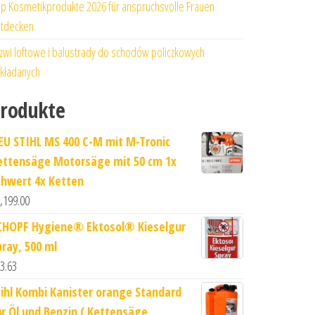
p Kosmetikprodukte 2026 für anspruchsvolle Frauen
tdecken
zwi loftowe i balustrady do schodów policzkowych
kładanych
rodukte
EU STIHL MS 400 C-M mit M-Tronic
ettensäge Motorsäge mit 50 cm 1x
chwert 4x Ketten
,199.00
CHOPF Hygiene® Ektosol® Kieselgur
pray, 500 ml
3.63
tihl Kombi Kanister orange Standard
ür Öl und Benzin ( Kettensäge