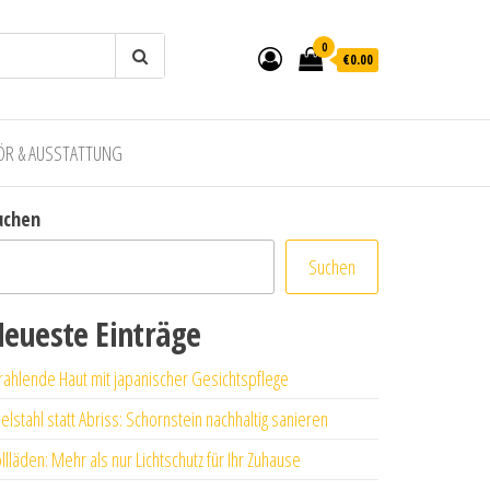
0
€0.00
ÖR & AUSSTATTUNG
uchen
Suchen
eueste Einträge
rahlende Haut mit japanischer Gesichtspflege
elstahl statt Abriss: Schornstein nachhaltig sanieren
llläden: Mehr als nur Lichtschutz für Ihr Zuhause