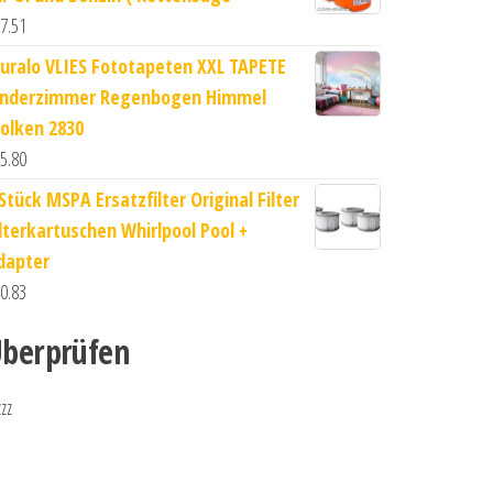
7.51
uralo VLIES Fototapeten XXL TAPETE
inderzimmer Regenbogen Himmel
olken 2830
5.80
Stück MSPA Ersatzfilter Original Filter
ilterkartuschen Whirlpool Pool +
dapter
0.83
berprüfen
zzz