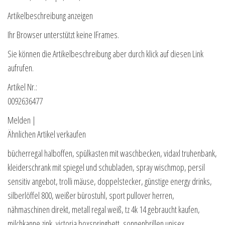
Artikelbeschreibung anzeigen
Ihr Browser unterstützt keine IFrames.
Sie können die Artikelbeschreibung aber durch klick auf diesen Link
aufrufen.
Artikel Nr.:
0092636477
Melden |
Ähnlichen Artikel verkaufen
bücherregal halboffen, spülkasten mit waschbecken, vidaxl truhenbank,
kleiderschrank mit spiegel und schubladen, spray wischmop, persil
sensitiv angebot, trolli mäuse, doppelstecker, günstige energy drinks,
silberlöffel 800, weißer bürostuhl, sport pullover herren,
nähmaschinen direkt, metall regal weiß, tz 4k 14 gebraucht kaufen,
milchkanne zink, victoria boxspringbett, sonnenbrillen unisex