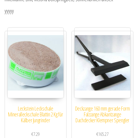
yyyyy
Leckstein Leckschale
Deckzange 160 mm gerade Form
Mineralleckschale Blattin 2 Kg für
Falzzange Abkantzange
Kälber Jungrinder
Dachdecker Klempner Spengler
€
7.29
€
165.27