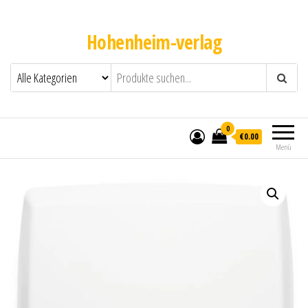
Hohenheim-verlag
0
€0.00
Menü