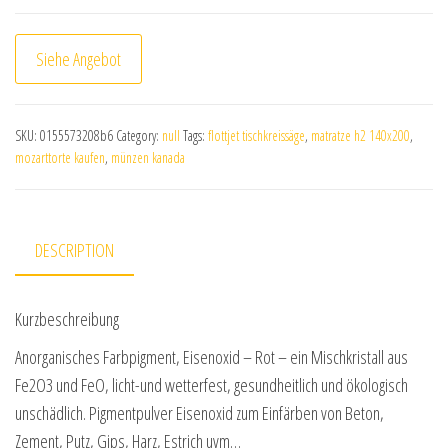
Siehe Angebot
SKU:
0155573208b6
Category:
null
Tags:
flottjet tischkreissäge
,
matratze h2 140x200
,
mozarttorte kaufen
,
münzen kanada
DESCRIPTION
Kurzbeschreibung
Anorganisches Farbpigment, Eisenoxid – Rot – ein Mischkristall aus
Fe2O3 und FeO, licht-und wetterfest, gesundheitlich und ökologisch
unschädlich. Pigmentpulver Eisenoxid zum Einfärben von Beton,
Zement, Putz, Gips, Harz, Estrich uvm…