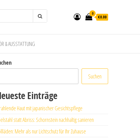
0
€0.00
ÖR & AUSSTATTUNG
uchen
Suchen
eueste Einträge
rahlende Haut mit japanischer Gesichtspflege
elstahl statt Abriss: Schornstein nachhaltig sanieren
llläden: Mehr als nur Lichtschutz für Ihr Zuhause