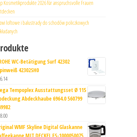
p Kosmetikprodukte 2026 für anspruchsvolle Frauen
tdecken
zwi loftowe i balustrady do schodów policzkowych
kładanych
rodukte
ROHE WC-Betätigung Surf 42302
lpinweiß 42302SH0
6.14
iega Tempoplex Ausstattungsset Ø 115
bdeckung Abdeckhaube 6964.0 560799
49982
8.00
riginal WMF Skyline Digital Glaskanne
affeekanne MIT DECKEL FS-1000050075