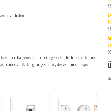
€
2
2
sen Link aufrufen.
f
€
1
A
L
€
6
hlafzimmer, baugerüste, rauch einlegeböden, tisch für couchlehne,
Ü
se, grünbeck entkalkungsanlage, activity decke blume, rauspund
zz