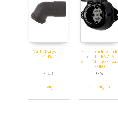
Makita Absaugstutzen
Steckdose retro Aussicht
416497-7
mit Deckel-16A-250V-
Aufputz-Montage Schwar
RETRO
€
10.33
€
9.59
Siehe Angebot
Siehe Angebot