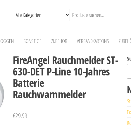
LOGGEN
SONSTIGE
ZUBEHÖR
VERSANDKARTONS
ZUBEH
FireAngel Rauchmelder ST-
S
630-DET P-Line 10-Jahres
Batterie
N
Rauchwarnmelder
St
Ed
€
29.99
Ro