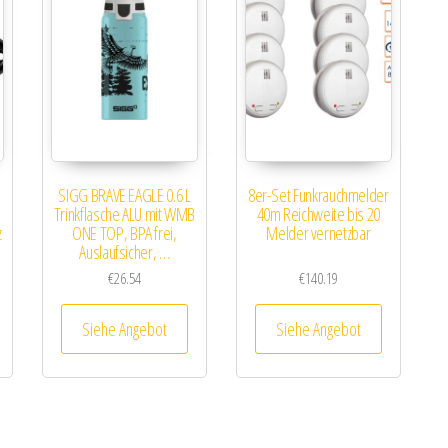
SIGG BRAVE EAGLE 0.6 L
8er-Set Funkrauchmelder
Trinkflasche ALU mit WMB
40m Reichweite bis 20
z
ONE TOP, BPA frei,
Melder vernetzbar
Auslaufsicher, …
€
26.54
€
140.19
Siehe Angebot
Siehe Angebot