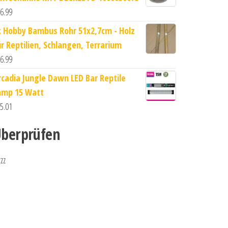
6.99
x Hobby Bambus Rohr 51x2,7cm - Holz
ür Reptilien, Schlangen, Terrarium
6.99
rcadia Jungle Dawn LED Bar Reptile
amp 15 Watt
5.01
berprüfen
zzz