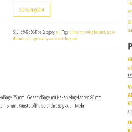
To
Siehe Angebot
en
Dr
na
SKU:
bf942b5047be
Category:
null
Tags:
bilder von erling haaland
,
grohe
dal unterputz spülkasten
,
was kostet slimymed
P
G
a
€
9
V
A
senlänge 75 mm . Gesamtlänge mit Haken eingefahren 86 mm
6
 1,5 mm . Kunststoffhülse anthrazit grau …. Mehr
€
1
O
K