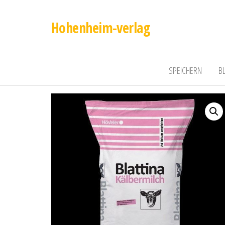
Hohenheim-verlag
SPEICHERN
B