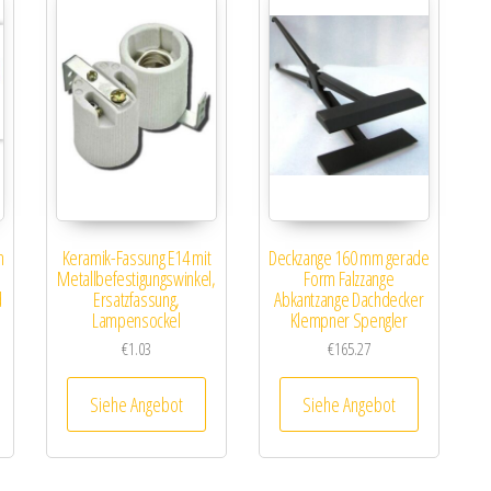
m
Keramik-Fassung E14 mit
Deckzange 160 mm gerade
Metallbefestigungswinkel,
Form Falzzange
d
Ersatzfassung,
Abkantzange Dachdecker
Lampensockel
Klempner Spengler
€
1.03
€
165.27
Siehe Angebot
Siehe Angebot