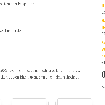
rtplätzen oder Parkplätzen
lt
€
3
H
H
sen Link aufrufen.
€
7
S
W
s
€
1
0/8 tc, variete paris, kleiner tisch für balkon, herren anzug
Ü
ken, decken lichter, jugendzimmer komplett mit hochbett
zz