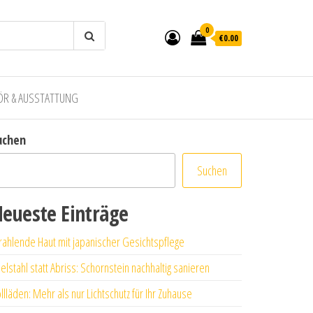
0
€0.00
ÖR & AUSSTATTUNG
uchen
Suchen
eueste Einträge
rahlende Haut mit japanischer Gesichtspflege
elstahl statt Abriss: Schornstein nachhaltig sanieren
llläden: Mehr als nur Lichtschutz für Ihr Zuhause