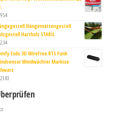
r.
9.54
ängegestell Hängemattengestell
olzgestell Hartholz STABIL
2.34
omfy Eolis 3D WireFree RTS Funk
indsensor Windwächter Markise
chwarz
23.83
berprüfen
zzz