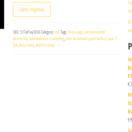
To
Siehe Angebot
en
Dr
na
SKU:
517af1ea1036
Category:
null
Tags:
bepo säge
,
deckenleuchte
bluetooth
,
duschkabinen eckeinstieg
,
kate beckinsale pearl harbor
,
spur 1
P
lok
,
tacca nivea
,
taschen orsay
O
K
F
€
2
P
f
K
€
9
S