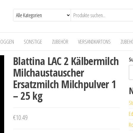
LOGGEN
SONSTIGE
ZUBEHÖR
VERSANDKARTONS
ZUBEH
Blattina LAC 2 Kälbermilch
S
Milchaustauscher
Ersatzmilch Milchpulver 1
N
– 25 kg
St
Ed
€
10.49
Ro