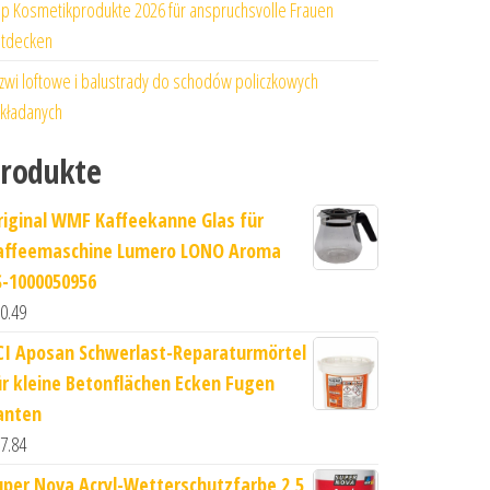
p Kosmetikprodukte 2026 für anspruchsvolle Frauen
tdecken
zwi loftowe i balustrady do schodów policzkowych
kładanych
rodukte
riginal WMF Kaffeekanne Glas für
affeemaschine Lumero LONO Aroma
S-1000050956
0.49
CI Aposan Schwerlast-Reparaturmörtel
ür kleine Betonflächen Ecken Fugen
anten
7.84
uper Nova Acryl-Wetterschutzfarbe 2,5