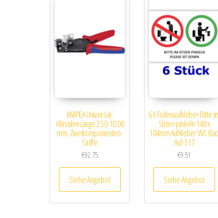
KNIPEX Universal-
6 X Folienaufkleber Bitte i
Abisolierzange 2.50-10.00
Sitzen pinkeln 148 x
mm. Zweikomponenten-
104mm Aufkleber WC Ba
Griffe
Auf-517
€
92.75
€
9.51
Siehe Angebot
Siehe Angebot