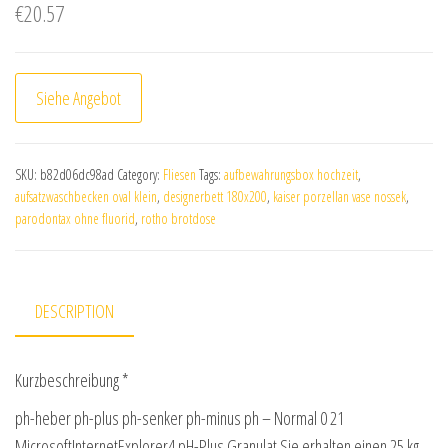
€
20.57
Siehe Angebot
SKU:
b82d06dc98ad
Category:
Fliesen
Tags:
aufbewahrungsbox hochzeit
,
aufsatzwaschbecken oval klein
,
designerbett 180x200
,
kaiser porzellan vase nossek
,
parodontax ohne fluorid
,
rotho brotdose
DESCRIPTION
Kurzbeschreibung *
ph-heber ph-plus ph-senker ph-minus ph – Normal 0 21
MicrosoftInternetExplorer4 pH-Plus Granulat Sie erhalten einen 25 kg