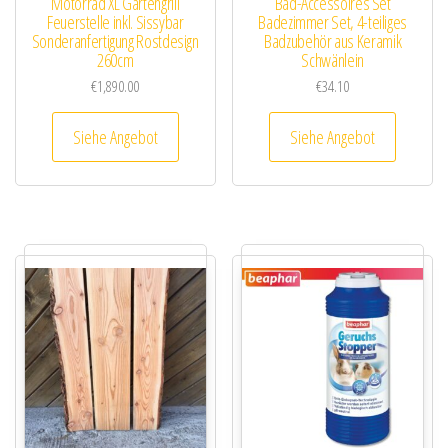
Motorrad XL Gartengrill
Bad-Accessoires Set
Feuerstelle inkl. Sissybar
Badezimmer Set, 4-teiliges
Sonderanfertigung Rostdesign
Badzubehör aus Keramik
260cm
Schwänlein
€
1,890.00
€
34.10
Siehe Angebot
Siehe Angebot