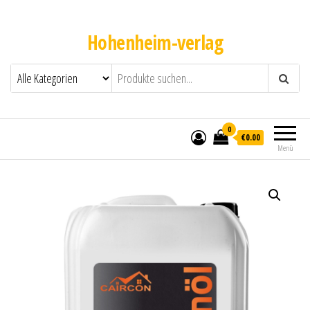
Hohenheim-verlag
0
€0.00
Menü