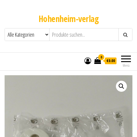
Hohenheim-verlag
0
€0.00
Menü