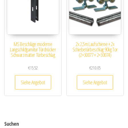
MS Beschläge moderne
2x 2,5m Laufschiene + 2x
Langschildgarnitur Türdrücker
Schiebetürbeschlag 90kg Tor
Schwarz matter Türbeschlag
(2×30077 + 2×30074)
€
15.52
€
210.05
Siehe Angebot
Siehe Angebot
Suchen