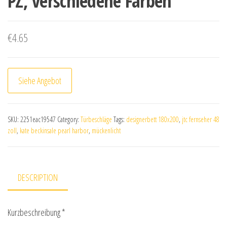
PZ, verschiedene Farben
€
4.65
Siehe Angebot
SKU:
2251eac19547
Category:
Türbeschläge
Tags:
designerbett 180x200
,
jtc fernseher 48
zoll
,
kate beckinsale pearl harbor
,
mückenlicht
DESCRIPTION
Kurzbeschreibung *