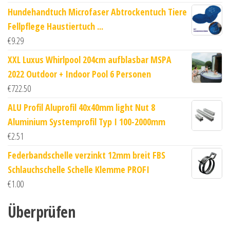
Hundehandtuch Microfaser Abtrockentuch Tiere
Fellpflege Haustiertuch ...
€
9.29
XXL Luxus Whirlpool 204cm aufblasbar MSPA
2022 Outdoor + Indoor Pool 6 Personen
€
722.50
ALU Profil Aluprofil 40x40mm light Nut 8
Aluminium Systemprofil Typ I 100-2000mm
€
2.51
Federbandschelle verzinkt 12mm breit FBS
Schlauchschelle Schelle Klemme PROFI
€
1.00
Überprüfen