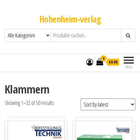
Hohenheim-verlag
0
€0.00
Menü
Klammern
Showing 1–32 of 50 results