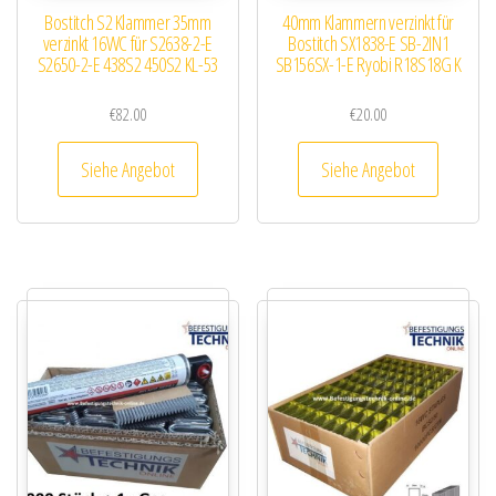
Bostitch S2 Klammer 35mm
40mm Klammern verzinkt für
verzinkt 16WC für S2638-2-E
Bostitch SX1838-E SB-2IN1
S2650-2-E 438S2 450S2 KL-53
SB156SX-1-E Ryobi R18S18G K
€
82.00
€
20.00
Siehe Angebot
Siehe Angebot