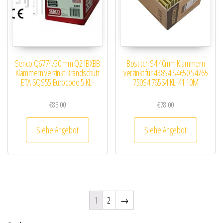
Senco Q6774/50 mm Q21BXBB
Bostitch S4 40mm Klammern
Klammern verzinkt Brandschutz
verzinkt für 438S4 S4650 S4765
ETA SQS55 Eurocode 5 KL-
750S4 765S4 KL-41 10M
€
85.00
€
78.00
Siehe Angebot
Siehe Angebot
1
2
→