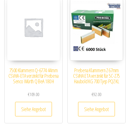
7500 Klammern Q-6774 44mm
Prebena Klammern Z 67mm
CSVHA-ETA verzinkt für Prebena
CSVHA ETA verzinkt für 5C-Z75
Senco Würth Q BeA 180 H
Haubold KG 700 Tjep PQZ KL
€
109.00
€
92.00
Siehe Angebot
Siehe Angebot