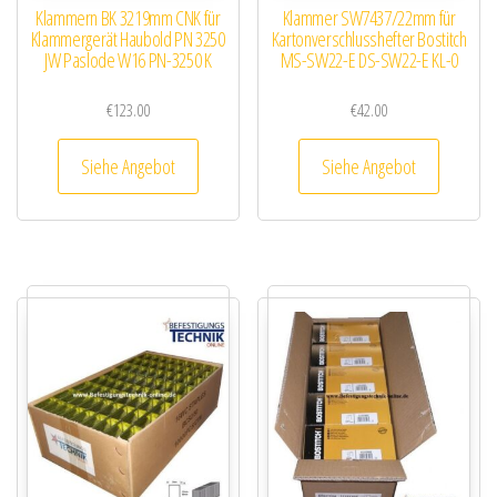
Klammern BK 3219mm CNK für
Klammer SW7437/22mm für
Klammergerät Haubold PN 3250
Kartonverschlusshefter Bostitch
JW Paslode W16 PN-3250 K
MS-SW22-E DS-SW22-E KL-0
€
123.00
€
42.00
Siehe Angebot
Siehe Angebot