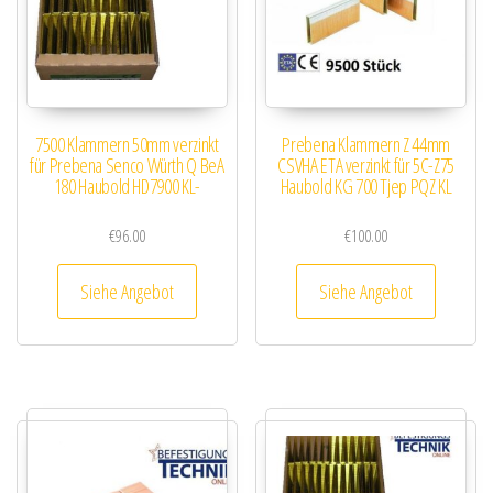
7500 Klammern 50mm verzinkt
Prebena Klammern Z 44mm
für Prebena Senco Würth Q BeA
CSVHA ETA verzinkt für 5C-Z75
180 Haubold HD7900 KL-
Haubold KG 700 Tjep PQZ KL
€
96.00
€
100.00
Siehe Angebot
Siehe Angebot