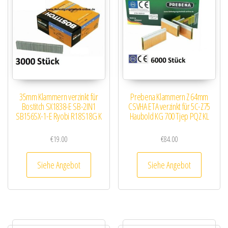
35mm Klammern verzinkt für
Prebena Klammern Z 64mm
Bostitch SX1838-E SB-2IN1
CSVHA ETA verzinkt für 5C-Z75
SB156SX-1-E Ryobi R18S18G K
Haubold KG 700 Tjep PQZ KL
€
19.00
€
84.00
Siehe Angebot
Siehe Angebot