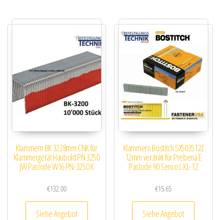
Klammern BK 3228mm CNK für
Klammern Bostitch SX503512Z
Klammergerät Haubold PN 3250
12mm verzinkt für Prebena E
JW Paslode W16 PN-3250 K
Paslode 90 Senco L KL-12
€
132.00
€
15.65
Siehe Angebot
Siehe Angebot