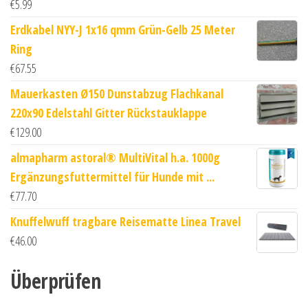
€
5.99
Erdkabel NYY-J 1x16 qmm Grün-Gelb 25 Meter
Ring
€
67.55
Mauerkasten Ø150 Dunstabzug Flachkanal
220x90 Edelstahl Gitter Rückstauklappe
€
129.00
almapharm astoral® MultiVital h.a. 1000g
Ergänzungsfuttermittel für Hunde mit ...
€
77.70
Knuffelwuff tragbare Reisematte Linea Travel
€
46.00
Überprüfen