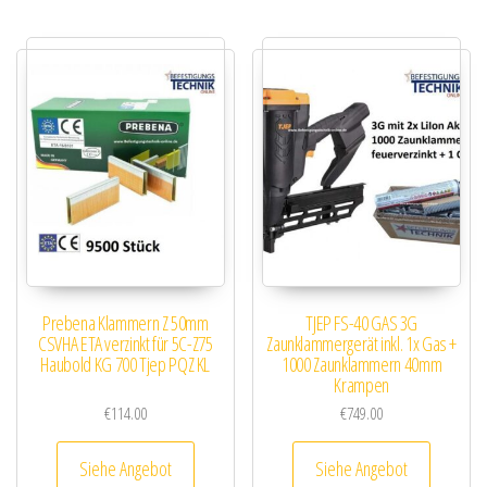
Prebena Klammern Z 50mm
TJEP FS-40 GAS 3G
CSVHA ETA verzinkt für 5C-Z75
Zaunklammergerät inkl. 1x Gas +
Haubold KG 700 Tjep PQZ KL
1000 Zaunklammern 40mm
Krampen
€
114.00
€
749.00
Siehe Angebot
Siehe Angebot