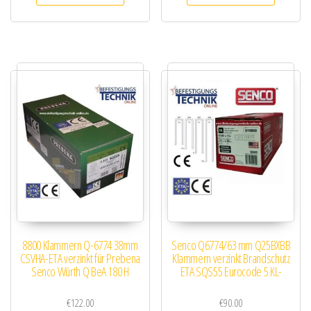
8800 Klammern Q-6774 38mm
Senco Q6774/63 mm Q25BXBB
CSVHA-ETA verzinkt für Prebena
Klammern verzinkt Brandschutz
Senco Würth Q BeA 180 H
ETA SQS55 Eurocode 5 KL-
€
122.00
€
90.00