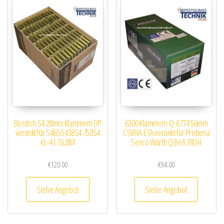
Bostitch S4 28mm Klammern DP
6300 Klammern Q-6774 56mm
verzinkt für S4650 438S4 750S4
CSVHA-ETA verzinkt für Prebena
KL-41 16,8M
Senco Würth Q BeA 180 H
€
120.00
€
94.00
Siehe Angebot
Siehe Angebot