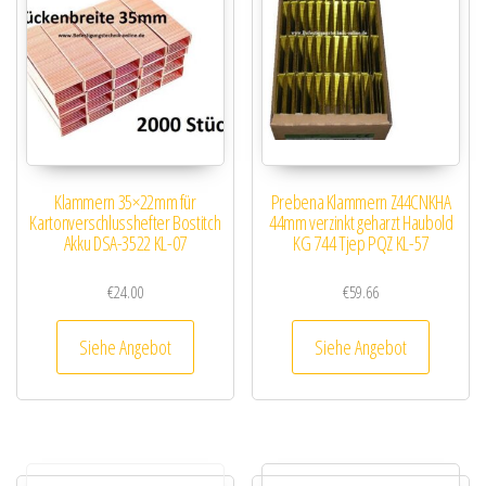
Klammern 35×22mm für
Prebena Klammern Z44CNKHA
Kartonverschlusshefter Bostitch
44mm verzinkt geharzt Haubold
Akku DSA-3522 KL-07
KG 744 Tjep PQZ KL-57
€
24.00
€
59.66
Siehe Angebot
Siehe Angebot