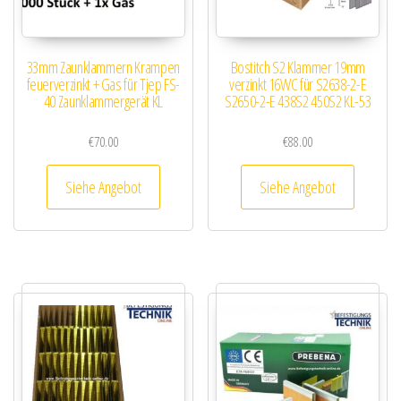
33mm Zaunklammern Krampen
Bostitch S2 Klammer 19mm
feuerverzinkt + Gas für Tjep FS-
verzinkt 16WC für S2638-2-E
40 Zaunklammergerät KL
S2650-2-E 438S2 450S2 KL-53
€
70.00
€
88.00
Siehe Angebot
Siehe Angebot