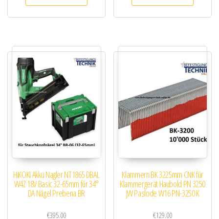
HiKOKI Akku Nagler NT1865 DBAL
Klammern BK 3225mm CNK für
W4Z 18V Basic 32-65mm für 34°
Klammergerät Haubold PN 3250
DA Nägel Prebena BR
JW Paslode W16 PN-3250 K
€
395.00
€
129.00