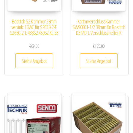
Bostitch S2 Klammer 38mm
Kartonverschlussklammer
verzinkt 16WC für S2638-2-E
SW90601-1/2 38mm für Bostitch
S2650-2-E 438S2 450S2 KL-53
D31AD-E Verschlusshefter K
€
69.00
€
105.00
Siehe Angebot
Siehe Angebot