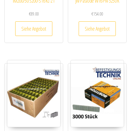
IM200/50 S200-S16 KL-21
JW Paslode W16 PN-3250 K
€
89.00
€
154.00
Siehe Angebot
Siehe Angebot