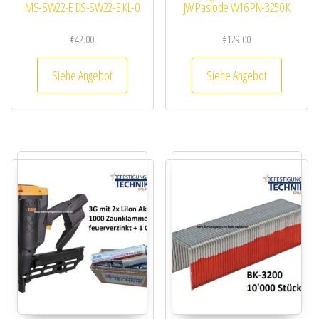
MS-SW22-E DS-SW22-E KL-0
JW Paslode W16 PN-3250 K
€
42.00
€
129.00
Siehe Angebot
Siehe Angebot