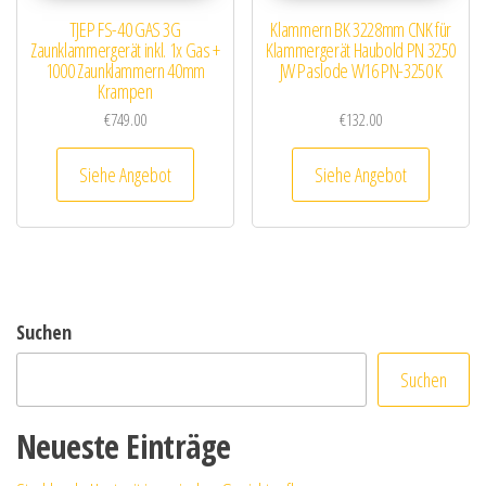
TJEP FS-40 GAS 3G
Klammern BK 3228mm CNK für
Zaunklammergerät inkl. 1x Gas +
Klammergerät Haubold PN 3250
1000 Zaunklammern 40mm
JW Paslode W16 PN-3250 K
Krampen
€
749.00
€
132.00
Siehe Angebot
Siehe Angebot
Suchen
Suchen
Neueste Einträge