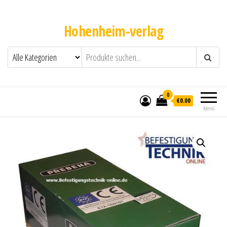
Hohenheim-verlag
0
€0.00
Menü