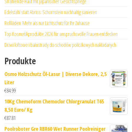
Strahlende Haut mit japanischer Gesichtspflege
Edelstahl statt Abriss: Schornstein nachhaltig sanieren
Rollläden: Mehr als nur Lichtschutz für Ihr Zuhause
Top Kosmetikprodukte 2026 für anspruchsvolle Frauen entdecken
Drzwi loftowe i balustrady do schodów policzkowych nakładanych
Produkte
Osmo Holzschutz Öl-Lasur | Diverse Dekore, 2,5
Liter
€
84.99
10Kg Chemoform Chemoclor Chlorgranulat T65
8,50 Euro/ Kg
€
87.81
Poolroboter Gre RBR60 Wet Runner Poolreiniger