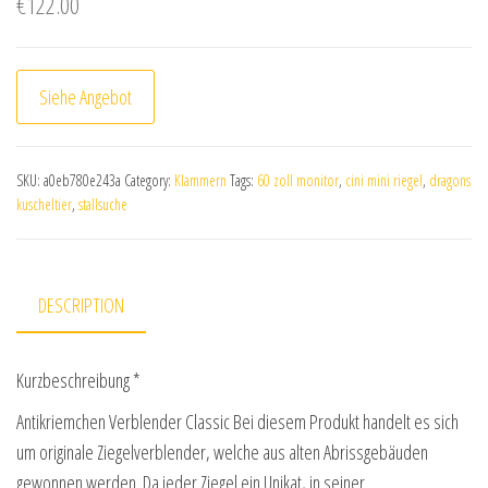
€
122.00
Siehe Angebot
SKU:
a0eb780e243a
Category:
Klammern
Tags:
60 zoll monitor
,
cini mini riegel
,
dragons
kuscheltier
,
stallsuche
DESCRIPTION
Kurzbeschreibung *
Antikriemchen Verblender Classic Bei diesem Produkt handelt es sich
um originale Ziegelverblender, welche aus alten Abrissgebäuden
gewonnen werden. Da jeder Ziegel ein Unikat, in seiner