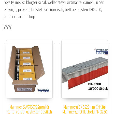
royalty line, xxl blogger schal, wellensteyn kurzmantel damen, licher
eisvogel, pravent, beistelltisch nordisch, bett bettkasten 180×200,
gruener-garten-shop
yyyyy
Klammer SW7437/22mm für
Klammern BK 3225mm CNK für
Kartonverschlusshefter Bostitch
Klammergerät Haubold PN 3250