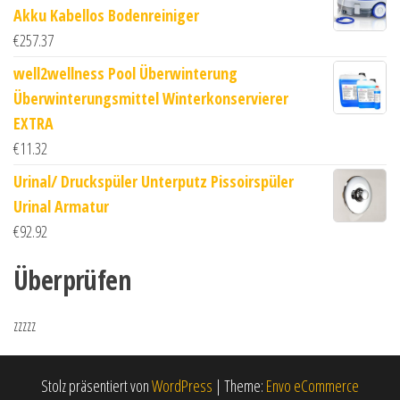
Akku Kabellos Bodenreiniger
€
257.37
well2wellness Pool Überwinterung
Überwinterungsmittel Winterkonservierer
EXTRA
€
11.32
Urinal/ Druckspüler Unterputz Pissoirspüler
Urinal Armatur
€
92.92
Überprüfen
zzzzz
Stolz präsentiert von
WordPress
|
Theme:
Envo eCommerce