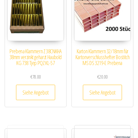
Prebena Klammern Z 38CNKHA
Karton Klammern 32/18mm für
38mm verzinkt geharzt Haubold
Kartonverschlusshefter Bostitch
KG 738 Tjep PQZ KL-57
MS DS 3219-E Prebena
€
78.00
€
20.00
Siehe Angebot
Siehe Angebot