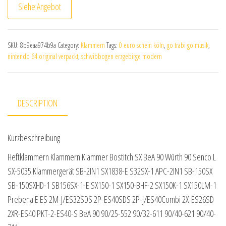
Siehe Angebot
SKU:
8b9eaa974b9a
Category:
Klammern
Tags:
0 euro schein köln
,
go trabi go musik
,
nintendo 64 original verpackt
,
schwibbogen erzgebirge modern
DESCRIPTION
Kurzbeschreibung
Heftklammern Klammern Klammer Bostitch SX BeA 90 Würth 90 Senco L
SX-5035 Klammergerät SB-2IN1 SX1838-E S32SX-1 APC-2IN1 SB-150SX
SB-150SXHD-1 SB156SX-1-E SX150-1 SX150-BHF-2 SX150K-1 SX150LM-1
Prebena E ES 2M-J/ES32SDS 2P-ES40SDS 2P-J/ES40Combi 2X-ES26SD
2XR-ES40 PKT-2-ES40-S BeA 90 90/25-552 90/32-611 90/40-621 90/40-