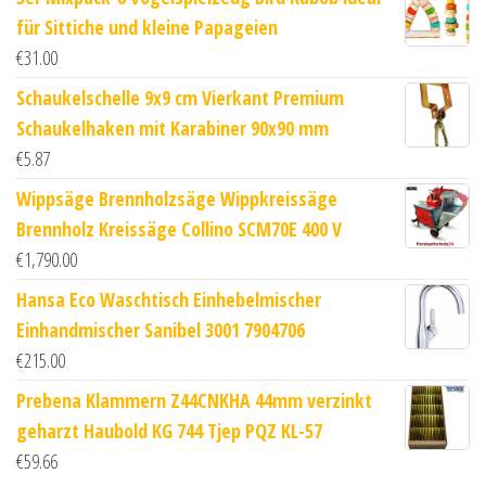
für Sittiche und kleine Papageien
€
31.00
Schaukelschelle 9x9 cm Vierkant Premium
Schaukelhaken mit Karabiner 90x90 mm
€
5.87
Wippsäge Brennholzsäge Wippkreissäge
Brennholz Kreissäge Collino SCM70E 400 V
€
1,790.00
Hansa Eco Waschtisch Einhebelmischer
Einhandmischer Sanibel 3001 7904706
€
215.00
Prebena Klammern Z44CNKHA 44mm verzinkt
geharzt Haubold KG 744 Tjep PQZ KL-57
€
59.66