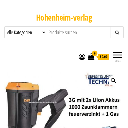
Hohenheim-verlag
0
€0.00
Menü