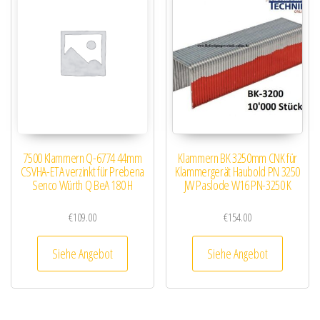
7500 Klammern Q-6774 44mm
Klammern BK 3250mm CNK für
CSVHA-ETA verzinkt für Prebena
Klammergerät Haubold PN 3250
Senco Würth Q BeA 180 H
JW Paslode W16 PN-3250 K
€
109.00
€
154.00
Siehe Angebot
Siehe Angebot