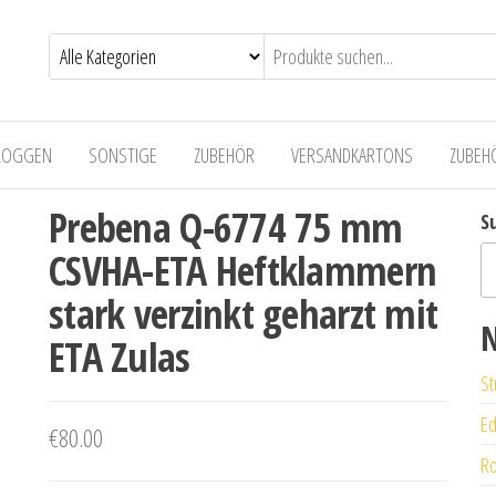
LOGGEN
SONSTIGE
ZUBEHÖR
VERSANDKARTONS
ZUBEH
Prebena Q-6774 75 mm
S
CSVHA-ETA Heftklammern
stark verzinkt geharzt mit
N
ETA Zulas
St
Ed
€
80.00
Ro