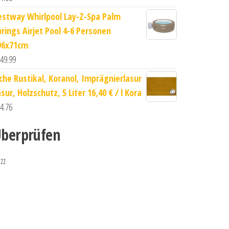
estway Whirlpool Lay-Z-Spa Palm
prings Airjet Pool 4-6 Personen
96x71cm
49.99
iche Rustikal, Koranol, Imprägnierlasur
sur, Holzschutz, 5 Liter 16,40 € / l Kora
4.76
berprüfen
zzz