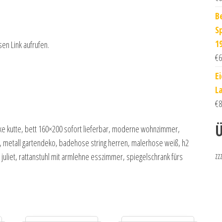
B
S
1
sen Link aufrufen.
€
6
E
La
€
8
Ü
lke kutte, bett 160×200 sofort lieferbar, moderne wohnzimmer,
e, metall gartendeko, badehose string herren, malerhose weiß, h2
zz
uliet, rattanstuhl mit armlehne esszimmer, spiegelschrank fürs