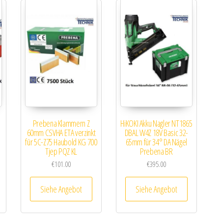
Prebena Klammern Z
HiKOKI Akku Nagler NT1865
60mm CSVHA ETA verzinkt
DBAL W4Z 18V Basic 32-
für 5C-Z75 Haubold KG 700
65mm für 34° DA Nägel
Tjep PQZ KL
Prebena BR
€
101.00
€
395.00
Siehe Angebot
Siehe Angebot