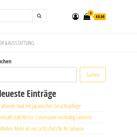
0
€0.00
ÖR & AUSSTATTUNG
uchen
Suchen
eueste Einträge
rahlende Haut mit japanischer Gesichtspflege
elstahl statt Abriss: Schornstein nachhaltig sanieren
llläden: Mehr als nur Lichtschutz für Ihr Zuhause