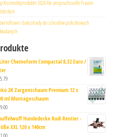
p Kosmetikprodukte 2026 für anspruchsvolle Frauen
tdecken
zwi loftowe i balustrady do schodów policzkowych
kładanych
rodukte
 Liter Chemoform Compactal 8,32 Euro /
ter
5.79
eko 2K Zargenschaum Premium 12 x
00 ml Montageschaum
9.00
nuffelwuff Hundedecke Rudi Rentier -
röße XXL 120 x 140cm
1.00