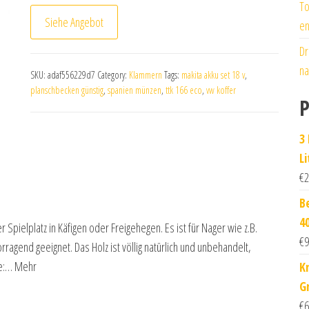
To
Siehe Angebot
en
Dr
na
SKU:
adaf556229d7
Category:
Klammern
Tags:
makita akku set 18 v
,
planschbecken günstig
,
spanien münzen
,
ttk 166 eco
,
vw koffer
P
3
Li
€
2
B
4
 Spielplatz in Käfigen oder Freigehegen. Es ist für Nager wie z.B.
€
9
gend geeignet. Das Holz ist völlig natürlich und unbehandelt,
e:… Mehr
K
G
€
6