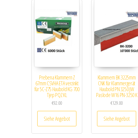
Prebena Klammern Z
Klammern BK 3225mm
67mm CSVHA ETA verzinkt
CNK für Klammergerät
für 5C-Z75 Haubold KG 700
Haubold PN 3250 JW
Tjep PQZ KL
Paslode W16 PN-3250 K
€
92.00
€
129.00
Siehe Angebot
Siehe Angebot