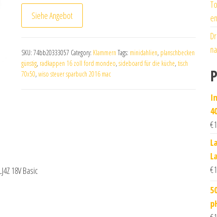
To
Siehe Angebot
en
Dr
na
SKU:
74bb20333057
Category:
Klammern
Tags:
minidahlien
,
planschbecken
günstig
,
radkappen 16 zoll ford mondeo
,
sideboard für die küche
,
tisch
P
70x50
,
wiso steuer sparbuch 2016 mac
I
4
€
1
L
L
€
1
LJ4Z 18V Basic
50
p