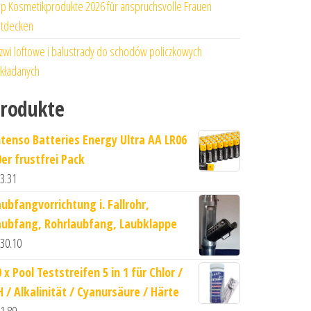
p Kosmetikprodukte 2026 für anspruchsvolle Frauen
tdecken
zwi loftowe i balustrady do schodów policzkowych
kładanych
rodukte
ntenso Batteries Energy Ultra AA LR06
0er frustfrei Pack
3.31
aubfangvorrichtung i. Fallrohr,
aubfang, Rohrlaubfang, Laubklappe
30.10
 x Pool Teststreifen 5 in 1 für Chlor /
H / Alkalinität / Cyanursäure / Härte