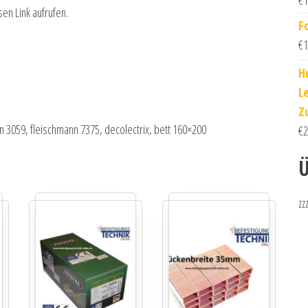
€
1
sen Link aufrufen.
F
€
1
H
L
Z
lin 3059, fleischmann 7375, decolectrix, bett 160×200
€
2
Ü
zz