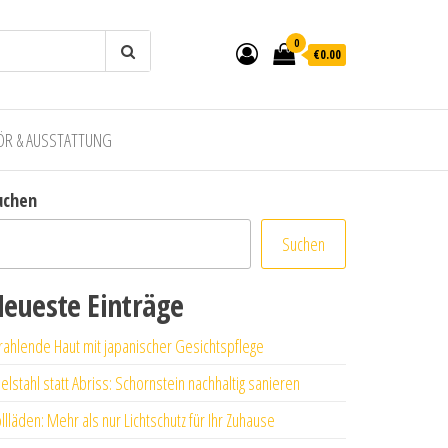
0
€0.00
ÖR & AUSSTATTUNG
uchen
Suchen
eueste Einträge
rahlende Haut mit japanischer Gesichtspflege
elstahl statt Abriss: Schornstein nachhaltig sanieren
llläden: Mehr als nur Lichtschutz für Ihr Zuhause