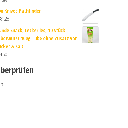
1.89
ox Knives Pathfinder
81.28
unde Snack, Leckerlies, 10 Stück
eberwurst 100g Tube ohne Zusatz von
ucker & Salz
4.50
berprüfen
zzz