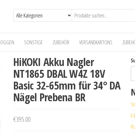
LOGGEN
SONSTIGE
ZUBEHÖR
VERSANDKARTONS
ZUBEH
HiKOKI Akku Nagler
S
NT1865 DBAL W4Z 18V
Basic 32-65mm für 34° DA
N
Nägel Prebena BR
St
Ed
€
395.00
Ro