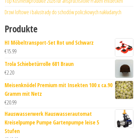
Top Kosmetikprodukte 2026 für anspruchsvolle Frauen entdecken
Drzwi loftowe i balustrady do schodów policzkowych nakładanych
Produkte
HI Möbeltransport-Set Rot und Schwarz
€
15.99
Trola Schiebetürrolle 681 Braun
€
2.20
Meisenknödel Premium mit Insekten 100 x ca.90
Gramm mit Netz
€
20.99
Hauswasserwerk Hauswasserautomat
Kreiselpumpe Pumpe Gartenpumpe leise 5
Stufen