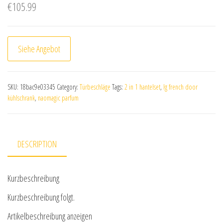
€
105.99
Siehe Angebot
SKU:
18bac9e03345
Category:
Türbeschläge
Tags:
2 in 1 hantelset
,
lg french door
kühlschrank
,
naomagic parfum
DESCRIPTION
Kurzbeschreibung
Kurzbeschreibung folgt.
Artikelbeschreibung anzeigen