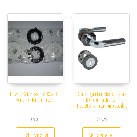
Hewi Drückerrosette 305.23 in
Drückergarnitur Modell Data 2
verschiedenen Farben
BiColor Türdrücker
Rosettengarnitur Türbeschlag
€
5.01
€
47.25
Siehe Angebot
Siehe Angebot