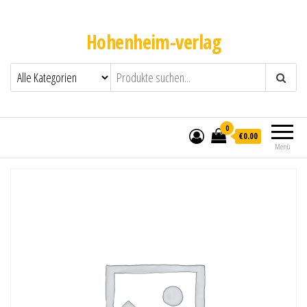
Hohenheim-verlag
0
€0.00
Menü