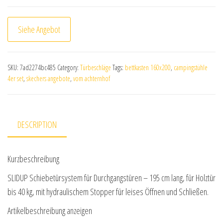
Siehe Angebot
SKU:
7ad2274bc485
Category:
Türbeschläge
Tags:
bettkasten 160x200
,
campingstühle
4er set
,
skechers angebote
,
vom achternhof
DESCRIPTION
Kurzbeschreibung
SLIDUP Schiebetürsystem für Durchgangstüren – 195 cm lang, für Holztür
bis 40 kg, mit hydraulischem Stopper für leises Öffnen und Schließen.
Artikelbeschreibung anzeigen