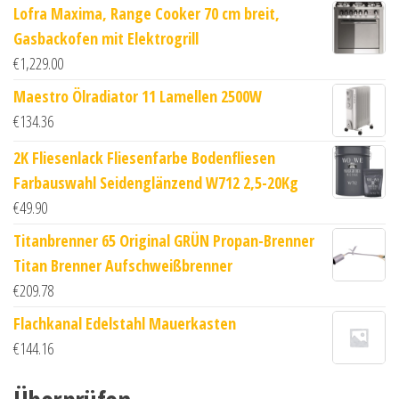
Lofra Maxima, Range Cooker 70 cm breit,
Gasbackofen mit Elektrogrill
€
1,229.00
Maestro Ölradiator 11 Lamellen 2500W
€
134.36
2K Fliesenlack Fliesenfarbe Bodenfliesen
Farbauswahl Seidenglänzend W712 2,5-20Kg
€
49.90
Titanbrenner 65 Original GRÜN Propan-Brenner
Titan Brenner Aufschweißbrenner
€
209.78
Flachkanal Edelstahl Mauerkasten
€
144.16