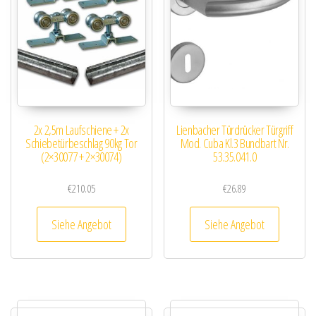
2x 2,5m Laufschiene + 2x
Lienbacher Türdrücker Türgriff
Schiebetürbeschlag 90kg Tor
Mod. Cuba Kl.3 Bundbart Nr.
(2×30077 + 2×30074)
53.35.041.0
€
210.05
€
26.89
Siehe Angebot
Siehe Angebot