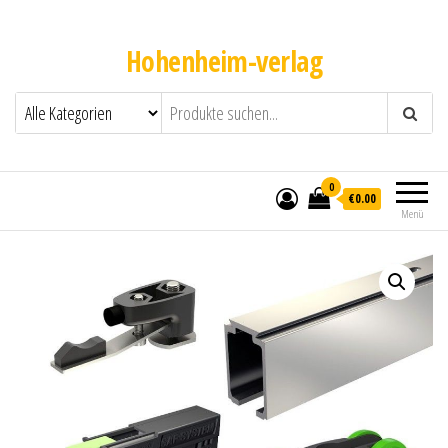
Hohenheim-verlag
0
€0.00
Menü