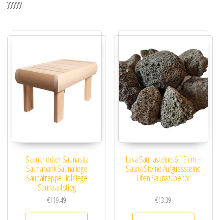
yyyyy
Saunahocker Saunasitz
Lava Saunasteine 6-15 cm –
Saunabank Saunaliege
Sauna Steine Aufgusssteine
Saunatreppe Holzliege
Ofen Saunazubehör
Saunaaufstieg
€
119.49
€
13.39