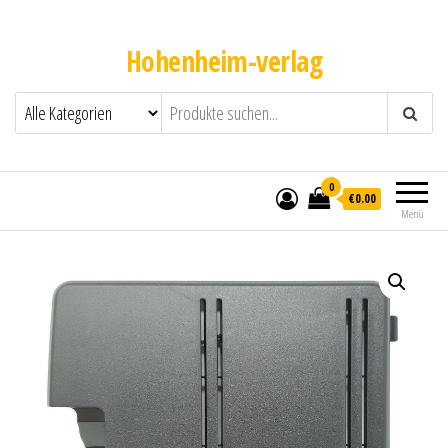
Hohenheim-verlag
0
€0.00
Menü