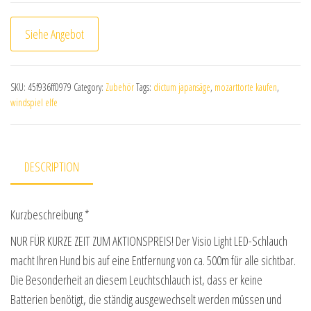
Siehe Angebot
SKU:
45f936ff0979
Category:
Zubehör
Tags:
dictum japansäge
,
mozarttorte kaufen
,
windspiel elfe
DESCRIPTION
Kurzbeschreibung *
NUR FÜR KURZE ZEIT ZUM AKTIONSPREIS! Der Visio Light LED-Schlauch
macht Ihren Hund bis auf eine Entfernung von ca. 500m für alle sichtbar.
Die Besonderheit an diesem Leuchtschlauch ist, dass er keine
Batterien benötigt, die ständig ausgewechselt werden müssen und