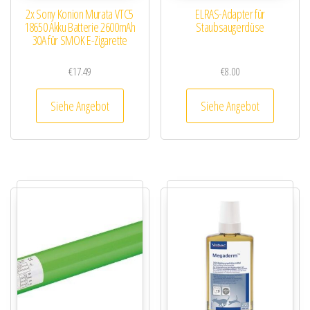
2x Sony Konion Murata VTC5
ELRAS-Adapter für
18650 Akku Batterie 2600mAh
Staubsaugerdüse
30A für SMOK E-Zigarette
€
17.49
€
8.00
Siehe Angebot
Siehe Angebot