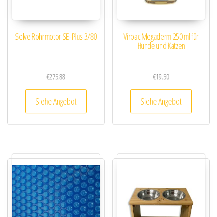
Selve Rohrmotor SE-Plus 3/80
Virbac Megaderm 250 ml für
Hunde und Katzen
€
275.88
€
19.50
Siehe Angebot
Siehe Angebot