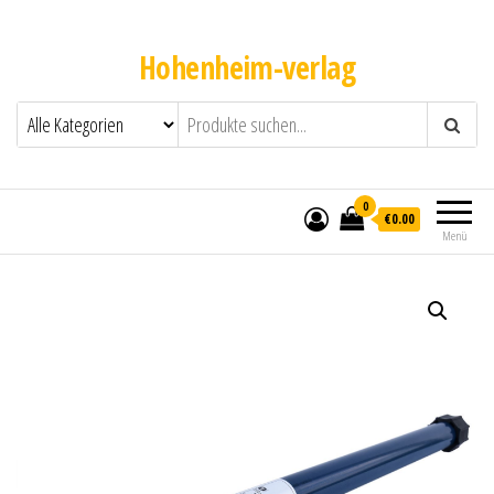
Hohenheim-verlag
0
€0.00
Menü