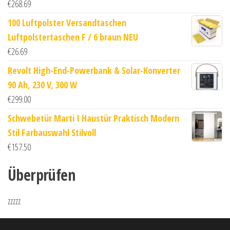
€
268.69
100 Luftpolster Versandtaschen
Luftpolstertaschen F / 6 braun NEU
€
26.69
Revolt High-End-Powerbank & Solar-Konverter
90 Ah, 230 V, 300 W
€
299.00
Schwebetür Marti I Haustür Praktisch Modern
Stil Farbauswahl Stilvoll
€
157.50
Überprüfen
zzzzz