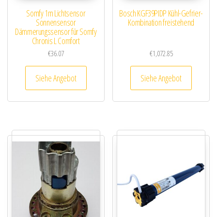
Somfy 1m Lichtsensor
Bosch KGF39PIDP Kühl-Gefrier-
Sonnensensor
Kombination freistehend
Dämmerungssensor für Somfy
Chronis L Comfort
€
36.07
€
1,072.85
Siehe Angebot
Siehe Angebot