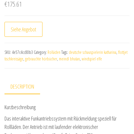
€
175.61
Siehe Angebot
SKU:
4e57c4cc80b3
Category:
Rolläden
Tags:
deutsche schauspielerin katharina
,
flottjet
tischkreissäge
,
gebrauchte hörbücher
,
meindl bhutan
,
windspiel elfe
DESCRIPTION
Kurzbeschreibung
Das interaktive Funkantriebssystem mit Rückmeldung speziell für
Rollläden. Der Antrieb ist mit laufender elektronischer