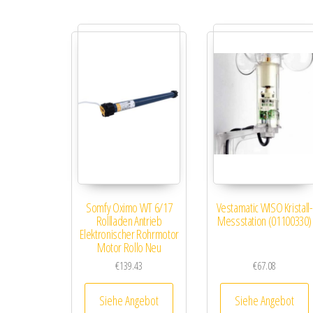
Somfy Oximo WT 6/17
Vestamatic WISO Kristall-
Rollladen Antrieb
Messstation (01100330)
Elektronischer Rohrmotor
Motor Rollo Neu
€
139.43
€
67.08
Siehe Angebot
Siehe Angebot