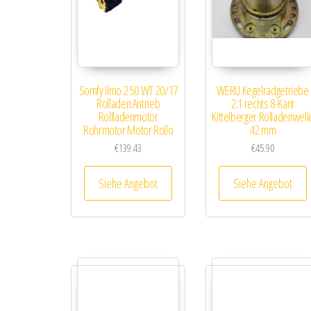
Somfy Ilmo 2 50 WT 20/17
WERU Kegelradgetriebe
Rolladen Antrieb
2:1 rechts 8-Kant
Rollladenmotor
Kittelberger Rolladenwell
Rohrmotor Motor Rollo
42 mm
€
139.43
€
45.90
Siehe Angebot
Siehe Angebot