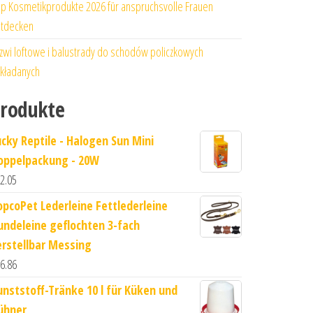
p Kosmetikprodukte 2026 für anspruchsvolle Frauen
tdecken
zwi loftowe i balustrady do schodów policzkowych
kładanych
rodukte
ucky Reptile - Halogen Sun Mini
oppelpackung - 20W
2.05
opcoPet Lederleine Fettlederleine
undeleine geflochten 3-fach
erstellbar Messing
6.86
unststoff-Tränke 10 l für Küken und
ühner