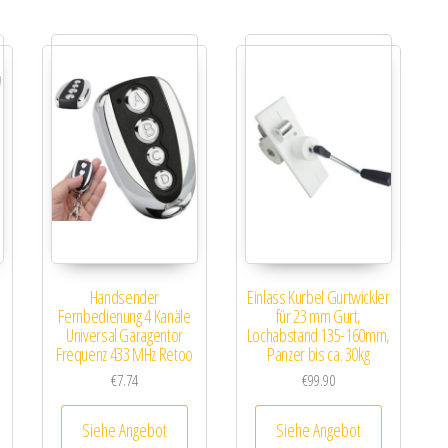
Handsender
Einlass Kurbel Gurtwickler
Fernbedienung 4 Kanäle
für 23 mm Gurt,
Universal Garagentor
Lochabstand 135-160mm,
Frequenz 433 MHz Retoo
Panzer bis ca. 30kg
€
7.74
€
99.90
Siehe Angebot
Siehe Angebot