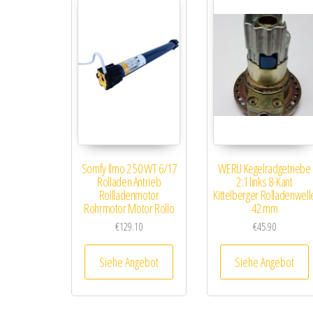
Somfy Ilmo 2 50 WT 6/17
WERU Kegelradgetriebe
Rolladen Antrieb
2:1 links 8-Kant
Rollladenmotor
Kittelberger Rolladenwell
Rohrmotor Motor Rollo
42 mm
€
129.10
€
45.90
Siehe Angebot
Siehe Angebot