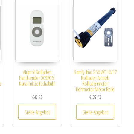
Aluprof Rollladen
Somfy Ilmo 2 50 WT 10/17
Handsender DC920 5-
Rollladen Antrieb
e
Kanal mit Zeitschaltuhr
Rollladenmotor
Rohrmotor Motor Rollo
€
48.95
€
139.43
Siehe Angebot
Siehe Angebot