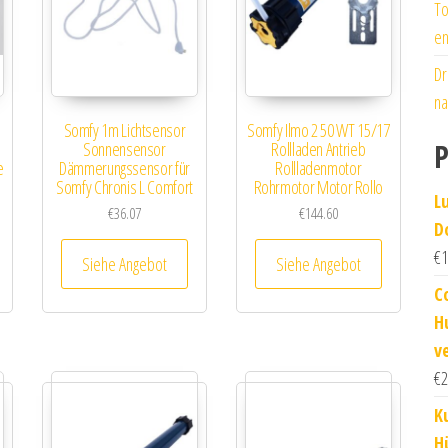
To
en
Dr
na
Somfy 1m Lichtsensor
Somfy Ilmo 2 50 WT 15/17
P
Sonnensensor
Rollladen Antrieb
e
Dämmerungssensor für
Rollladenmotor
Somfy Chronis L Comfort
Rohrmotor Motor Rollo
L
€
36.07
€
144.60
D
€
1
Siehe Angebot
Siehe Angebot
C
H
v
€
2
K
H