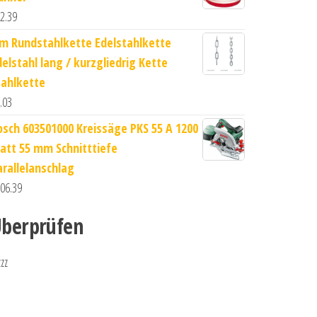
2.39
 m Rundstahlkette Edelstahlkette
delstahl lang / kurzgliedrig Kette
tahlkette
.03
osch 603501000 Kreissäge PKS 55 A 1200
att 55 mm Schnitttiefe
arallelanschlag
06.39
berprüfen
zzz