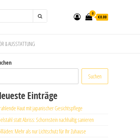
0
€0.00
ÖR & AUSSTATTUNG
uchen
Suchen
eueste Einträge
rahlende Haut mit japanischer Gesichtspflege
elstahl statt Abriss: Schornstein nachhaltig sanieren
llläden: Mehr als nur Lichtschutz für Ihr Zuhause