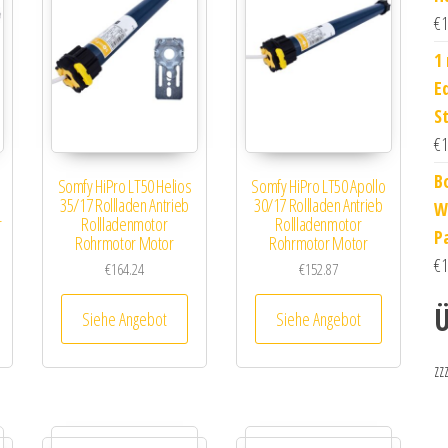
€
1
1
E
S
€
1
B
Somfy HiPro LT50 Helios
Somfy HiPro LT50 Apollo
35/17 Rollladen Antrieb
30/17 Rollladen Antrieb
W
r
Rollladenmotor
Rollladenmotor
P
Rohrmotor Motor
Rohrmotor Motor
€
1
€
164.24
€
152.87
Ü
Siehe Angebot
Siehe Angebot
zz