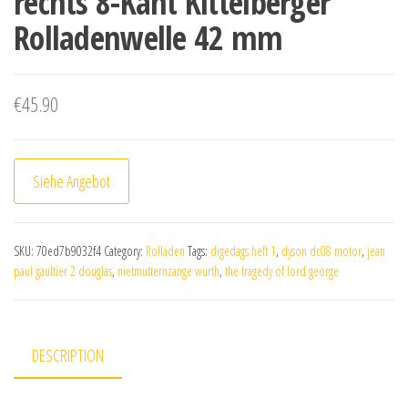
rechts 8-Kant Kittelberger
Rolladenwelle 42 mm
€
45.90
Siehe Angebot
SKU:
70ed7b9032f4
Category:
Rolläden
Tags:
digedags heft 1
,
dyson dc08 motor
,
jean
paul gaultier 2 douglas
,
nietmutternzange würth
,
the tragedy of lord george
DESCRIPTION