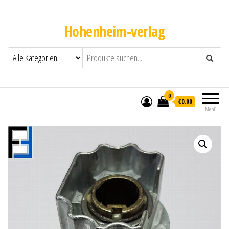
Hohenheim-verlag
0
€0.00
Menü