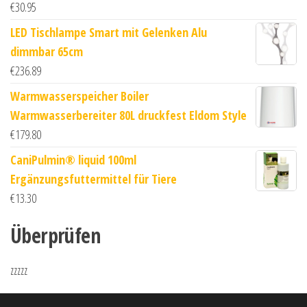
€
30.95
LED Tischlampe Smart mit Gelenken Alu
dimmbar 65cm
€
236.89
Warmwasserspeicher Boiler
Warmwasserbereiter 80L druckfest Eldom Style
€
179.80
CaniPulmin® liquid 100ml
Ergänzungsfuttermittel für Tiere
€
13.30
Überprüfen
zzzzz