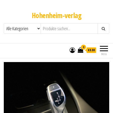
Hohenheim-verlag
0
€0.00
Menü