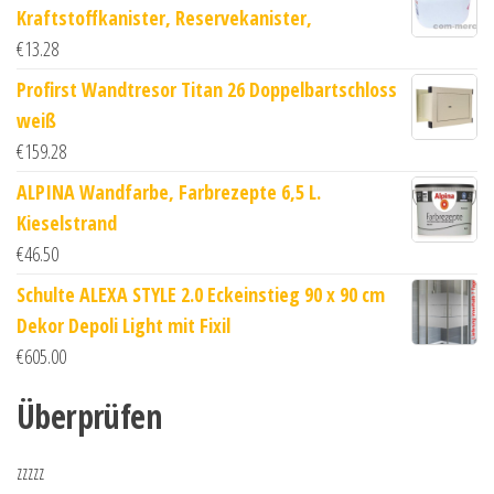
Kraftstoffkanister, Reservekanister,
€
13.28
Profirst Wandtresor Titan 26 Doppelbartschloss
weiß
€
159.28
ALPINA Wandfarbe, Farbrezepte 6,5 L.
Kieselstrand
€
46.50
Schulte ALEXA STYLE 2.0 Eckeinstieg 90 x 90 cm
Dekor Depoli Light mit Fixil
€
605.00
Überprüfen
zzzzz