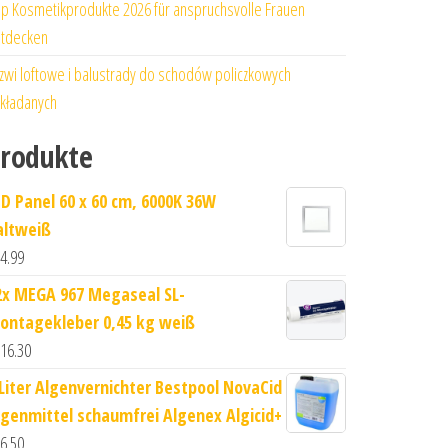
p Kosmetikprodukte 2026 für anspruchsvolle Frauen
tdecken
zwi loftowe i balustrady do schodów policzkowych
kładanych
rodukte
ED Panel 60 x 60 cm, 6000K 36W
altweiß
4.99
2x MEGA 967 Megaseal SL-
ontagekleber 0,45 kg weiß
16.30
 Liter Algenvernichter Bestpool NovaCid
lgenmittel schaumfrei Algenex Algicid+
6.50