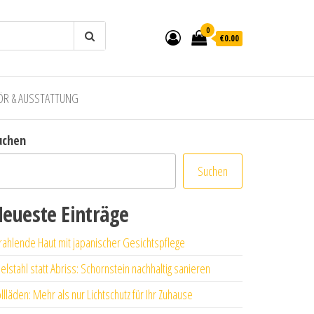
0
€0.00
ÖR & AUSSTATTUNG
uchen
Suchen
eueste Einträge
rahlende Haut mit japanischer Gesichtspflege
elstahl statt Abriss: Schornstein nachhaltig sanieren
llläden: Mehr als nur Lichtschutz für Ihr Zuhause