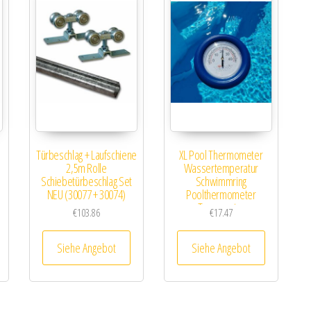
Türbeschlag + Laufschiene
XL Pool Thermometer
2,5m Rolle
Wassertemperatur
Schiebetürbeschlag Set
Schwimmring
NEU (30077 + 30074)
Poolthermometer
Temperatur
€
103.86
€
17.47
Siehe Angebot
Siehe Angebot