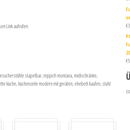
F
v
€
3
sen Link aufrufen.
P
F
2
€
5
Ü
esucherstühle stapelbar, teppich montana, midischränke,
kette küche, küchenzeile modern mit geräten, ehebett kaufen, stuhl
zz