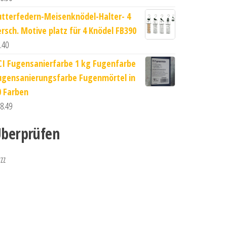
utterfedern-Meisenknödel-Halter- 4
ersch. Motive platz für 4 Knödel FB390
.40
CI Fugensanierfarbe 1 kg Fugenfarbe
ugensanierungsfarbe Fugenmörtel in
0 Farben
8.49
berprüfen
zzz