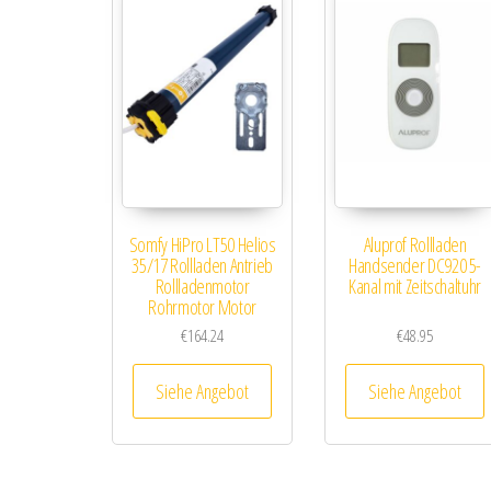
Somfy HiPro LT50 Helios
Aluprof Rollladen
35/17 Rollladen Antrieb
Handsender DC920 5-
Rollladenmotor
Kanal mit Zeitschaltuhr
Rohrmotor Motor
€
164.24
€
48.95
Siehe Angebot
Siehe Angebot