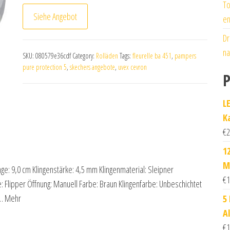
To
Siehe Angebot
en
Dr
na
SKU:
080579e36cdf
Category:
Rolläden
Tags:
fleurelle ba 451
,
pampers
pure protection 5
,
skechers angebote
,
uvex cevron
P
L
K
€
2
1
M
e: 9,0 cm Klingenstärke: 4,5 mm Klingenmaterial: Sleipner
€
1
fe: Flipper Öffnung: Manuell Farbe: Braun Klingenfarbe: Unbeschichtet
s… Mehr
5
A
€
1