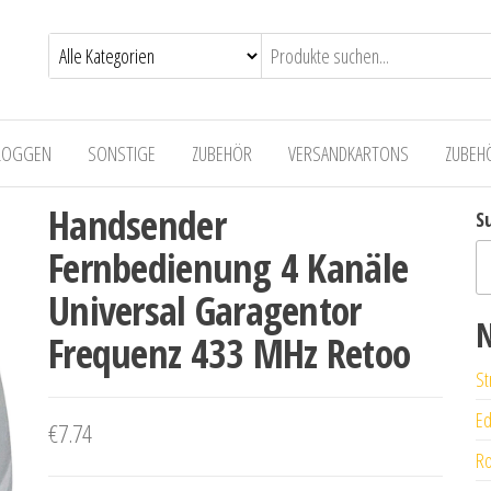
LOGGEN
SONSTIGE
ZUBEHÖR
VERSANDKARTONS
ZUBEH
Handsender
S
Fernbedienung 4 Kanäle
Universal Garagentor
N
Frequenz 433 MHz Retoo
St
Ed
€
7.74
Ro